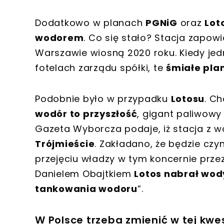
Dodatkowo w planach
PGNiG
oraz
Lot
wodorem
. Co się stało? Stacja zapow
Warszawie wiosną 2020 roku. Kiedy jed
fotelach zarządu spółki, te
śmiałe plan
Podobnie było w przypadku
Lotosu
. C
wodór to przyszłość
, gigant paliwowy
Gazeta Wyborcza podaje, iż stacja z 
Trójmieście
. Zakładano, że będzie czy
przejęciu władzy w tym koncernie prz
Danielem Obajtkiem
Lotos nabrał wody
tankowania wodoru
”.
W Polsce trzeba zmienić w tej kwe