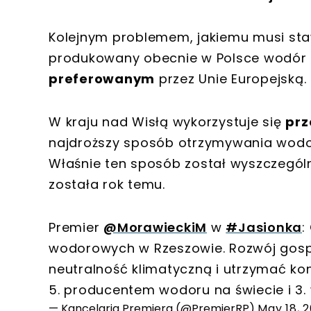
Kolejnym problemem, jakiemu musi staw
produkowany obecnie w Polsce wodór 
preferowanym
przez Unie Europejską.
W kraju nad Wisłą wykorzystuje się
prz
najdroższy sposób otrzymywania wodor
Właśnie ten sposób został wyszczegól
została rok temu.
Premier
@MorawieckiM
w
#Jasionka
:
wodorowych w Rzeszowie. Rozwój gosp
neutralność klimatyczną i utrzymać ko
5. producentem wodoru na świecie i 3.
— Kancelaria Premiera (@PremierRP)
May 18, 2