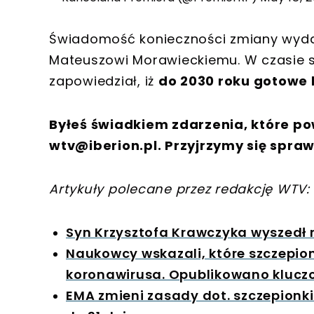
Świadomość konieczności zmiany wydaj
Mateuszowi Morawieckiemu. W czasie s
zapowiedział, iż
do 2030 roku gotowe 
Byłeś świadkiem zdarzenia, które po
wtv@iberion.pl
. Przyjrzymy się spraw
Artykuły polecane przez redakcję WTV:
Syn Krzysztofa Krawczyka wyszedł n
Naukowcy wskazali, które szczepio
koronawirusa. Opublikowano kluc
EMA zmieni zasady dot. szczepionk