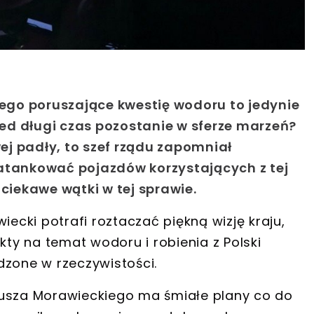
go poruszające kwestię wodoru to jedynie
rzed długi czas pozostanie w sferze marzeń?
j padły, to szef rządu zapomniał
zatankować pojazdów korzystających z tej
 ciekawe wątki w tej sprawie.
ecki potrafi roztaczać piękną wizję kraju,
fakty na temat
wodoru
i
robienia z Polski
dzone w rzeczywistości.
usza Morawieckiego ma śmiałe plany co do