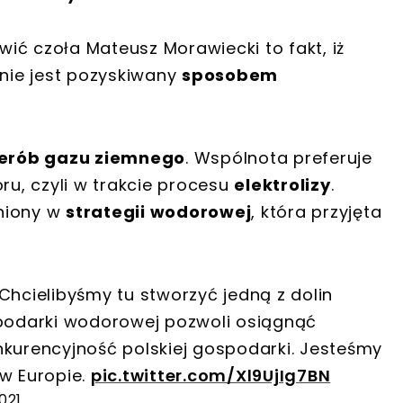
ić czoła Mateusz Morawiecki to fakt, iż
nie jest pozyskiwany
sposobem
erób gazu ziemnego
. Wspólnota preferuje
u, czyli w trakcie procesu
elektrolizy
.
niony w
strategii wodorowej
, która przyjęta
 Chcielibyśmy tu stworzyć jedną z dolin
odarki wodorowej pozwoli osiągnąć
nkurencyjność polskiej gospodarki. Jesteśmy
 w Europie.
pic.twitter.com/Xl9UjIg7BN
021