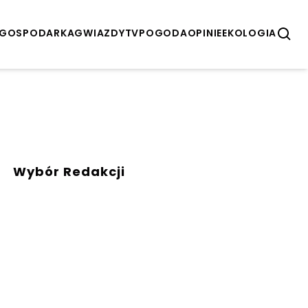
GOSPODARKA
GWIAZDY
TV
POGODA
OPINIE
EKOLOGIA
Wybór Redakcji