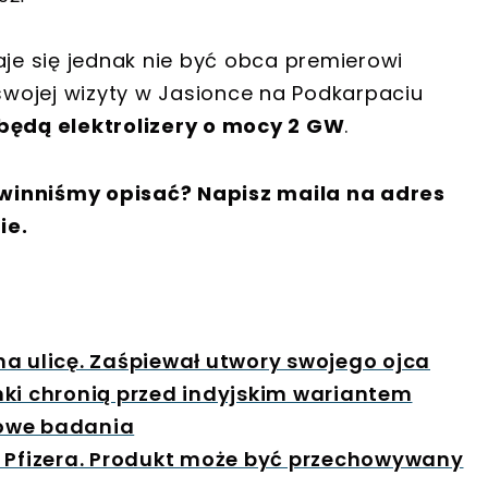
e się jednak nie być obca premierowi
wojej wizyty w Jasionce na Podkarpaciu
będą elektrolizery o mocy 2 GW
.
winniśmy opisać? Napisz maila na adres
ie.
a ulicę. Zaśpiewał utwory swojego ojca
nki chronią przed indyjskim wariantem
zowe badania
i Pfizera. Produkt może być przechowywany