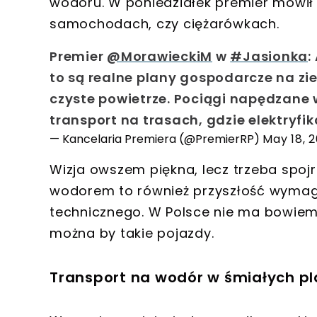
wodoru
. W poniedziałek premier mówił
samochodach, czy ciężarówkach.
Premier
@MorawieckiM
w
#Jasionka
:
to są realne plany gospodarcze na zie
czyste powietrze. Pociągi napędzane
transport na trasach, gdzie elektryfik
— Kancelaria Premiera (@PremierRP)
May 18, 2
Wizja owszem piękna, lecz trzeba spojr
wodorem to również
przyszłość wymag
technicznego
. W Polsce nie ma bowie
można by takie pojazdy
.
Transport na wodór w śmiałych p