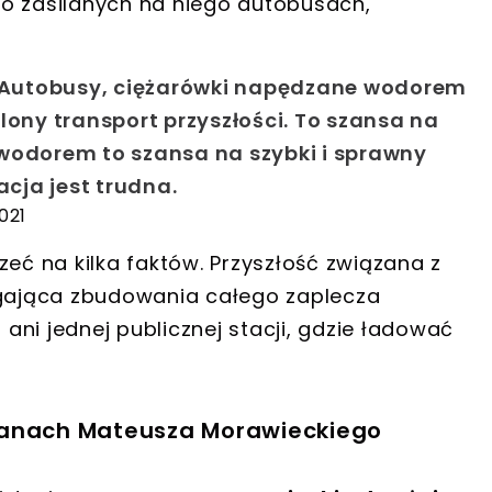
 o zasilanych na niego autobusach,
 Autobusy, ciężarówki napędzane wodorem
lony transport przyszłości. To szansa na
 wodorem to szansa na szybki i sprawny
acja jest trudna.
021
zeć na kilka faktów. Przyszłość związana z
ająca zbudowania całego zaplecza
m
ani jednej publicznej stacji, gdzie ładować
lanach Mateusza Morawieckiego