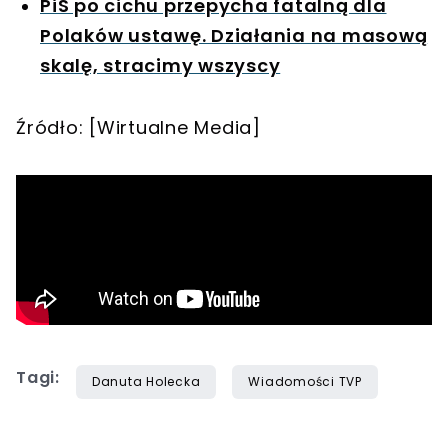
PiS po cichu przepycha fatalną dla
Polaków ustawę. Działania na masową
skalę, stracimy wszyscy
Źródło: [Wirtualne Media]
Tagi:
Danuta Holecka
Wiadomości TVP