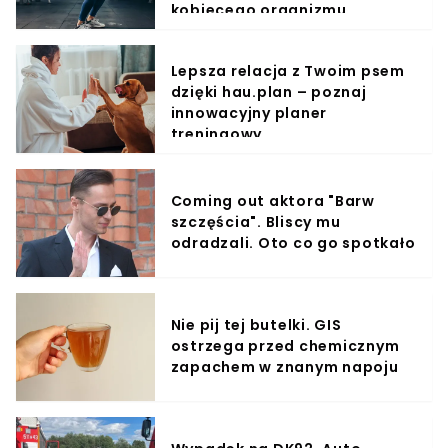
kobiecego organizmu
Lepsza relacja z Twoim psem
dzięki hau.plan – poznaj
innowacyjny planer
treningowy
Coming out aktora "Barw
szczęścia". Bliscy mu
odradzali. Oto co go spotkało
Nie pij tej butelki. GIS
ostrzega przed chemicznym
zapachem w znanym napoju