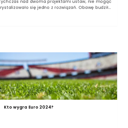
otychczas nad dwoma projektami ustaw, nie mogąc
rystalizowało się jedno z rozwiązań. Obawę budziła
tekście emerytur stażowych. Czym dokładnie są
nich skorzystać?
Kto wygra Euro 2024?