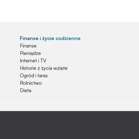
Finanse i życie codzienne
Finanse
Pieniądze
Internet i TV
Historie z życia wzięte
Ogród i taras
Rolnictwo
Dieta
Najchętniej czytane
Jakiej używać ziemi do kwiatków?
Czy rolnicy mogą otrzymać emerytury
stażowe?