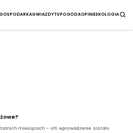
GOSPODARKA
GWIAZDY
TV
POGODA
OPINIE
EKOLOGIA
ażowe?
tatnich miesiącach – ich wprowadzenie zostało