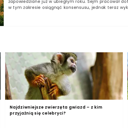
zapowiedziane już w ubiegłym roku. Sejm pracował d
w tym zakresie osiągnąć konsensusu, jednak teraz wyk
dotychczas również niejasna sytuacja rolników w kon
emerytury stażowe? Czy rolnicy również będą mogli z 
Najdziwniejsze zwierzęta gwiazd – z kim
przyjaźnią się celebryci?