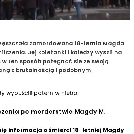
 uczęszczała zamordowana 18-letnia Magda
lczenia. Jej koleżanki i koledzy wyszli na
c w ten sposób pożegnać się ze swoją
aną z brutalnością i podobnymi
y wypuścili potem w niebo.
czenia po morderstwie Magdy M.
ię informacja o śmierci 18-letniej Magdy