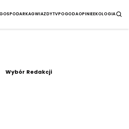
GOSPODARKA
GWIAZDY
TV
POGODA
OPINIE
EKOLOGIA
Wybór Redakcji