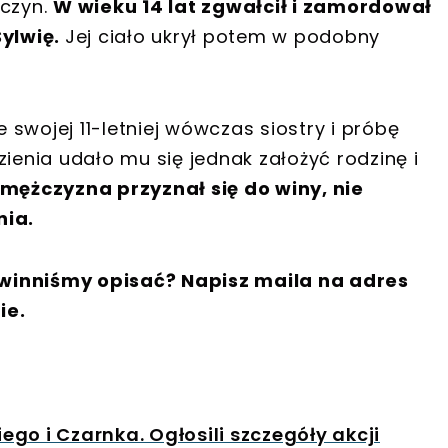
 czyn.
W wieku 14 lat zgwałcił i zamordował
Sylwię.
Jej ciało ukrył potem w podobny
swojej 11-letniej wówczas siostry i próbę
zienia udało mu się jednak założyć rodzinę i
mężczyzna przyznał się do winy, nie
ia.
winniśmy opisać? Napisz maila na adres
ie.
go i Czarnka. Ogłosili szczegóły akcji