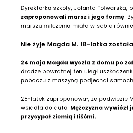
Dyrektorka szkoły, Jolanta Folwarska, p
zaproponowali marsz i jego formę
. 
marszu milczenia miało w sobie równie
Nie żyje Magda M. 18-latka zosta
24 maja Magda wyszła z domu po za
drodze powrotnej ten uległ uszkodzeniu 
poboczu z maszyną podjechał samochó
28-latek zaproponował, że podwiezie M
wsiadła do auta.
Mężczyzna wywiózł ją
przysypał ziemią i liśćmi.