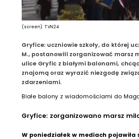
(screen) TVN24
Gryfice: uczniowie szkoły, do której
M., postanowili zorganizować marsz mi
ulice Gryfic z białymi balonami, chcą
znajomą oraz wyrazić niezgodę związ
zdarzeniami.
Białe balony z wiadomościami do Magd
Gryfice: zorganizowano marsz mil
W poniedziałek w mediach pojawiła s