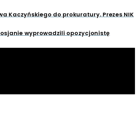
a Kaczyńskiego do prokuratury. Prezes NIK
osjanie wyprowadzili opozycjonistę