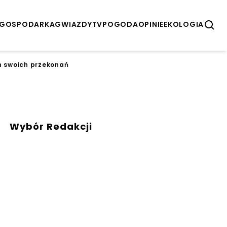
GOSPODARKA
GWIAZDY
TV
POGODA
OPINIE
EKOLOGIA
ch swoich przekonań
Wybór Redakcji