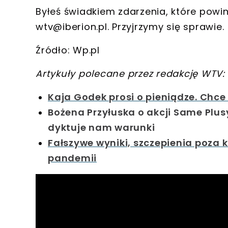
Byłeś świadkiem zdarzenia, które powi
wtv@iberion.pl
. Przyjrzymy się sprawie.
Źródło: Wp.pl
Artykuły polecane przez redakcję WTV:
Kaja Godek prosi o pieniądze. Chc
Bożena Przyłuska o akcji Same Plusy
dyktuje nam warunki
Fałszywe wyniki, szczepienia poza k
pandemii