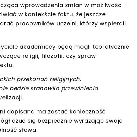
otycząca wprowadzenia zmian w możliwości
wiać w kontekście faktu, że
jeszcze
rać pracowników uczelni, którzy wspierali
yciele akademiccy będą mogli teoretycznie
ące religii, filozofii, czy spraw
ektu.
kich przekonań religijnych,
nie będzie stanowiło przewinienia
lizacji.
ni dopisana ma zostać konieczność
ógł czuć się bezpiecznie wyrażając swoje
olność słowa
.