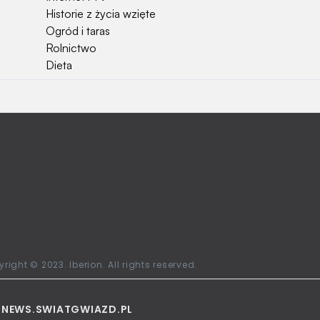
Historie z życia wzięte
Ogród i taras
Rolnictwo
Dieta
Najchętniej czytane
Jakiej używać ziemi do kwiatków?
Czy rolnicy mogą otrzymać emerytury
stażowe?
Jak o siebie zadbać? Sezon wiosenno letni za
pasem
Jak zadbać o zdrowie przedszkolaka?
Jak zwrócić bilet PKP?
Ile waży kombajn?
Najchętniej oglądane stacje telewizyjne w
right © 2023. Iberion. All rights reserved.
Polsce
L
NEWS.SWIATGWIAZD.PL