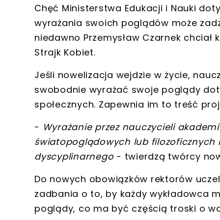
Chęć Ministerstwa Edukacji i Nauki d
wyrażania swoich poglądów może zadzi
niedawno Przemysław Czarnek chciał ka
Strajk Kobiet
.
Jeśli nowelizacja wejdzie w życie,
naucz
swobodnie wyrażać swoje poglądy dotycz
społecznych
. Zapewnia im to treść proj
-
Wyrażanie przez nauczycieli akademic
światopoglądowych lub filozoficznych 
dyscyplinarnego
- twierdzą twórcy nowe
Do nowych obowiązków rektorów uczel
zadbania o to, by każdy wykładowca m
poglądy, co ma być częścią
troski o w