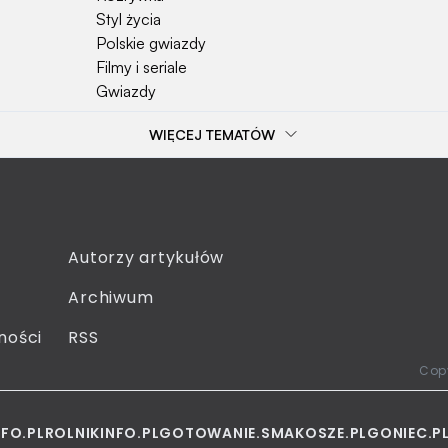
Styl życia
Polskie gwiazdy
Filmy i seriale
Gwiazdy
WIĘCEJ TEMATÓW
Popularne tematy
Przepisy
Szkoła
Wieś
Emerytura
Autorzy artykułów
Smakosze
Archiwum
Dziecko
Sejm
ności
RSS
Moda
Copy
NFO.PL
ROLNIKINFO.PL
GOTOWANIE.SMAKOSZE.PL
GONIEC.P