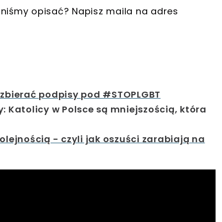
nniśmy opisać? Napisz maila na adres
e zbierać podpisy pod #STOPLGBT
: Katolicy w Polsce są mniejszością, która
olejnością - czyli jak oszuści zarabiają na