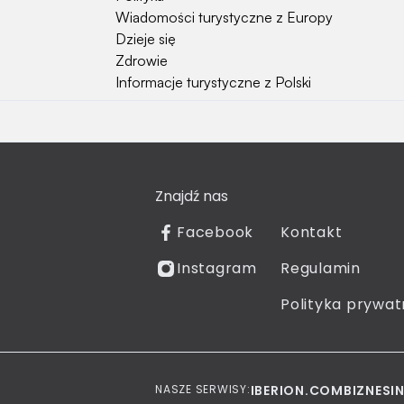
Wiadomości turystyczne z Europy
Dzieje się
Zdrowie
Informacje turystyczne z Polski
Natura i Hobby
Psy
Koty
Znajdź nas
Rośliny
Technologia
Facebook
Kontakt
Znaki zodiaku
Instagram
Regulamin
Piłka nożna
Reprezentacja Polski
Polityka prywat
NASZE SERWISY:
IBERION.COM
BIZNESI