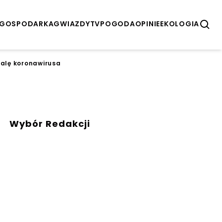
GOSPODARKA
GWIAZDY
TV
POGODA
OPINIE
EKOLOGIA
 falę koronawirusa
Wybór Redakcji