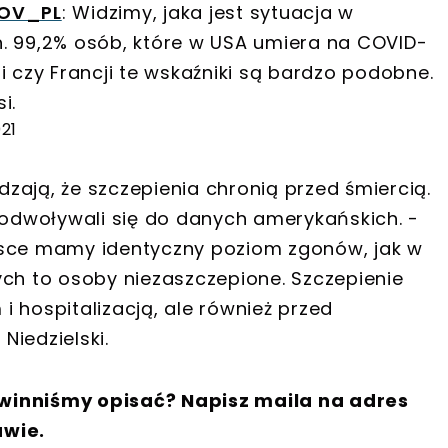
OV_PL
: Widzimy, jaka jest sytuacja w
. 99,2% osób, które w USA umiera na COVID-
i czy Francji te wskaźniki są bardzo podobne.
i.
021
zają, że szczepienia chronią przed śmiercią.
j odwoływali się do danych amerykańskich. -
lsce mamy identyczny poziom zgonów, jak w
ych to osoby niezaszczepione. Szczepienie
 hospitalizacją, ale również przed
iedzielski.
winniśmy opisać? Napisz maila na adres
awie.