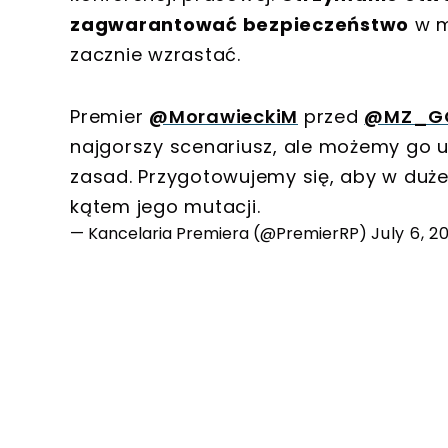
zagwarantować bezpieczeństwo
w m
zacznie wzrastać.
Premier
@MorawieckiM
przed
@MZ_G
najgorszy scenariusz, ale możemy go 
zasad. Przygotowujemy się, aby w duż
kątem jego mutacji.
— Kancelaria Premiera (@PremierRP)
July 6, 2