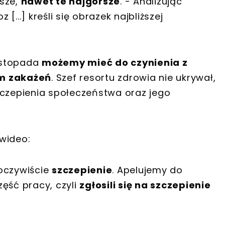
usze,
nawet te najgorsze
. - Analizując
...] kreśli się obrazek najbliższej
listopada
możemy mieć do czynienia z
m zakażeń
. Szef resortu zdrowia nie ukrywał,
zczepienia społeczeństwa oraz jego
wideo:
 oczywiście
szczepienie
. Apelujemy do
ęść pracy, czyli
zgłosili się na szczepienie