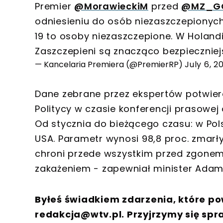
Premier
@MorawieckiM
przed
@MZ_G
odniesieniu do osób niezaszczepionych
19 to osoby niezaszczepione. W Holandi
Zaszczepieni są znacząco bezpieczniejs
— Kancelaria Premiera (@PremierRP)
July 6, 2
Dane zebrane przez ekspertów potwierd
Politycy w czasie konferencji prasowe
Od stycznia do bieżącego czasu: w Po
USA. Parametr wynosi 98,8 proc. zmarł
chroni przede wszystkim przed zgonem i
zakażeniem - zapewniał minister Adam N
Byłeś świadkiem zdarzenia, które po
redakcja@wtv.pl
. Przyjrzymy się spr