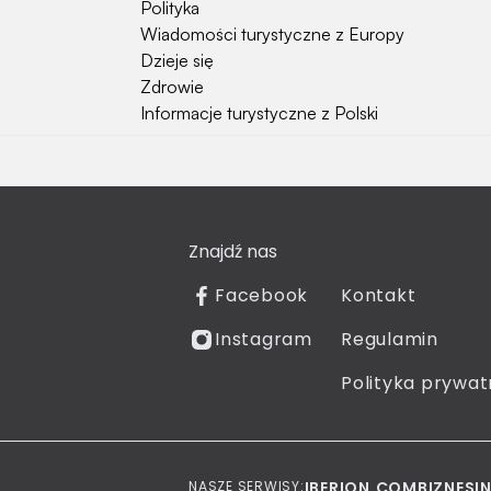
Polityka
Wiadomości turystyczne z Europy
Dzieje się
Zdrowie
Informacje turystyczne z Polski
Natura i Hobby
Psy
Koty
Znajdź nas
Rośliny
Technologia
Facebook
Kontakt
Znaki zodiaku
Instagram
Regulamin
Piłka nożna
Reprezentacja Polski
Polityka prywat
NASZE SERWISY:
IBERION.COM
BIZNESI