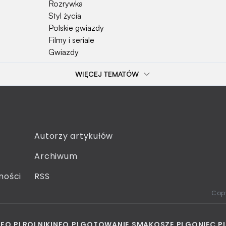
Rozrywka
Styl życia
Polskie gwiazdy
Filmy i seriale
Gwiazdy
WIĘCEJ TEMATÓW
Popularne tematy
Przepisy
Szkoła
Wieś
Emerytura
Autorzy artykułów
Smakosze
Archiwum
Dziecko
Sejm
ności
RSS
Moda
Copy
NFO.PL
ROLNIKINFO.PL
GOTOWANIE.SMAKOSZE.PL
GONIEC.P