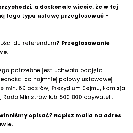
przychodzi, a doskonale wiecie, że w tej
mną tego typu ustawę przegłosować
-
owości do referendum?
Przegłosowanie
we.
go potrzebne jest uchwała podjęta
becności co najmniej połowy ustawowej
oże min. 69 posłów, Prezydium Sejmu, komisja
, Rada Ministrów lub 500 000 obywateli.
winniśmy opisać? Napisz maila na adres
awie.