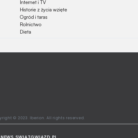
Internet i TV
Historie z życia wzięte
Ogród i taras
Rolnictwo
Dieta
Najchętniej czytane
Jakiej używać ziemi do kwiatków?
Czy rolnicy mogą otrzymać emerytury
stażowe?
Jak o siebie zadbać? Sezon wiosenno letni za
pasem
Jak zadbać o zdrowie przedszkolaka?
Jak zwrócić bilet PKP?
Ile waży kombajn?
Najchętniej oglądane stacje telewizyjne w
right © 2023. Iberion. All rights reserved.
Polsce
L
NEWS.SWIATGWIAZD.PL