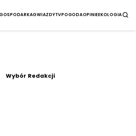
GOSPODARKA
GWIAZDY
TV
POGODA
OPINIE
EKOLOGIA
Wybór Redakcji