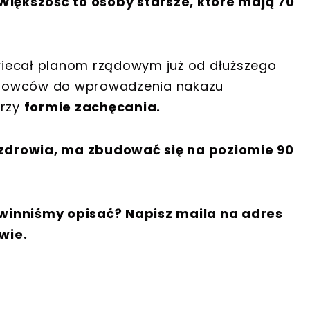
Większość to osoby starsze, które mają 70
wiecał planom rządowym już od dłuższego
ądowców do wprowadzenia nakazu
przy
formie zachęcania.
zdrowia, ma zbudować się na poziomie 90
winniśmy opisać? Napisz maila na adres
wie.