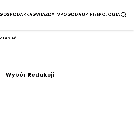
GOSPODARKA
GWIAZDY
TV
POGODA
OPINIE
EKOLOGIA
zczepień
Wybór Redakcji