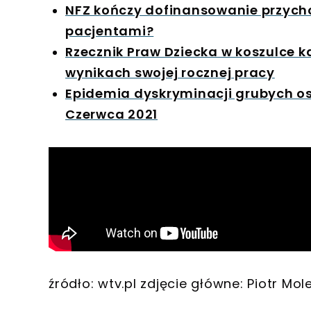
NFZ kończy dofinansowanie przycho
pacjentami?
Rzecznik Praw Dziecka w koszulce 
wynikach swojej rocznej pracy
Epidemia dyskryminacji grubych osó
Czerwca 2021
źródło: wtv.pl zdjęcie główne: Piotr Mol