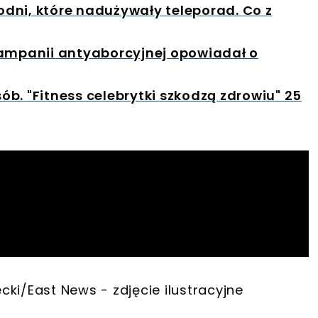
dni, które nadużywały teleporad. Co z
kampanii antyaborcyjnej opowiadał o
b. "Fitness celebrytki szkodzą zdrowiu" 25
ecki/East News - zdjęcie ilustracyjne