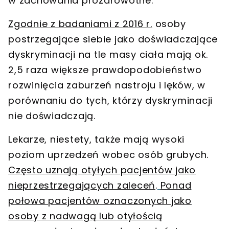
w zachowania prozdrowotne.
Zgodnie z badaniami z 2016 r.
osoby
postrzegające siebie jako doświadczające
dyskryminacji na tle masy ciała mają ok.
2,5 raza większe prawdopodobieństwo
rozwinięcia zaburzeń nastroju i lęków, w
porównaniu do tych, którzy dyskryminacji
nie doświadczają.
Lekarze, niestety, także mają wysoki
poziom uprzedzeń wobec osób grubych.
Często uznają otyłych pacjentów jako
nieprzestrzegających zaleceń
.
Ponad
połowa pacjentów oznaczonych jako
osoby z nadwagą lub otyłością