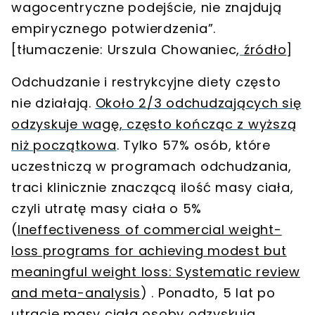
wagocentryczne podejście, nie znajdują
empirycznego potwierdzenia
”.
[tłumaczenie: Urszula Chowaniec,
źródło
]
Odchudzanie i restrykcyjne diety często
nie działają.
Około 2/3 odchudzających się
odzyskuje wagę, często kończąc z wyższą
niż początkowa
. Tylko 57% osób, które
uczestniczą w programach odchudzania,
traci klinicznie znaczącą ilość masy ciała,
czyli utratę masy ciała o 5%
(
Ineffectiveness of commercial weight-
loss programs for achieving modest but
meaningful weight loss: Systematic review
and meta-analysis
) . Ponadto, 5 lat po
utracie masy ciała osoby odzyskują