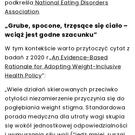
podkreśla
National Eating Disorders
Association
.
„Grube, spocone, trzęsące się ciało –
wciąż jest godne szacunku”
W tym kontekście warto przytoczyć cytat z
badań z 2020 r.„
An Evidence-Based
Rationale for Adopting Weight-Inclusive
Health Policy
”:
„Wiele działań skierowanych przeciwko
otyłości niezamierzenie przyczynia się do
pogłębiania weight stigma.
Standardowa
porada medyczna dla utraty wagi skupia
się wokół jednostkowej odpowiedzialności
i wymuszania siły woli (“jedz mniej, ruszaj