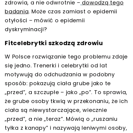
zdrowia, a nie odwrotnie –
dowodzą tego
badania
. Może czas zamiast o epidemii
otyłości – mówić o epidemii
dyskryminacji?
Fitcelebrytki szkodzą zdrowiu
W Polsce rozwiązanie tego problemu zdaje
się jedno.
Trenerki i celebrytki od lat
motywują do odchudzania w podobny
sposób: pokazują ciała grube jako te
„przed”, a szczupłe – jako „po”. To sprawia,
że grube osoby tkwią w przekonaniu, że ich
ciała są niewystarczające, wiecznie
„przed”, a nie „teraz”.
Mówią o „ruszaniu
tyłka z kanapy” i nazywają leniwymi osoby,