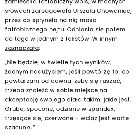
zamieściła fatfobiczny wpis, w mocnych
słowach zareagowała Urszula Chowaniec,
przez co spłynęła na nią masa
fatfobicznego hejtu. Odniosła się potem
do tego w
jednym z tekstów
.
W innym
zaznaczała
:
„Nie będzie, w świetle tych wyników,
żadnym nadużyciem, jeśli powtórzę to, co
powtarzam od dawna: żeby się ruszać,
trzeba znaleźć w sobie miejsce na
akceptację swojego ciała takim, jakie jest.
Grube, spocone, odziane w spandex,
trzęsące się, czerwone – wciąż jest warte
szacunku”.