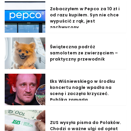
Zobaczyłem w Pepco za 10 zł i
od razu kupiłem. Syn nie chce
wypuścić z rąk, jest
zachwycony
Świąteczna podróż
samolotem ze zwierzęciem –
praktyczny przewodnik
Eks Wiśniewskiego w środku
koncertu nagle wpadła na
scenę i zaczęła krzyczeć.
Publika zamarła
ZUS wysyła pisma do Polaków.
Chodzi o ważne ulgi od opłat