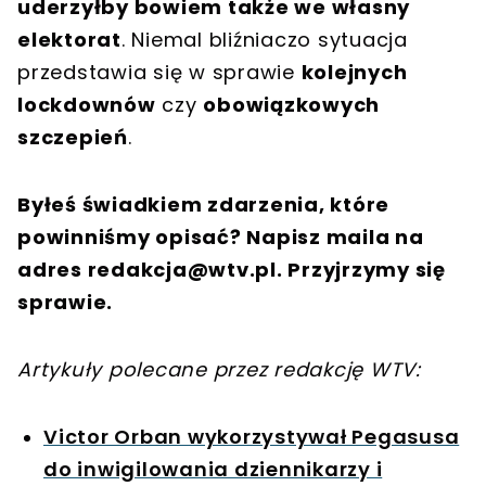
uderzyłby bowiem także we własny
elektorat
. Niemal bliźniaczo sytuacja
przedstawia się w sprawie
kolejnych
lockdownów
czy
obowiązkowych
szczepień
.
Byłeś świadkiem zdarzenia, które
powinniśmy opisać? Napisz maila na
adres
redakcja@wtv.pl
. Przyjrzymy się
sprawie.
Artykuły polecane przez redakcję WTV:
Victor Orban wykorzystywał Pegasusa
do inwigilowania dziennikarzy i