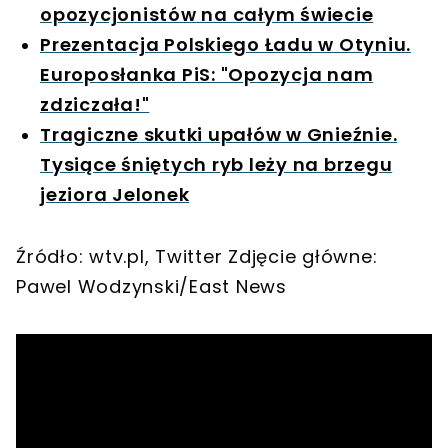
opozycjonistów na całym świecie
Prezentacja Polskiego Ładu w Otyniu.
Europosłanka PiS: "Opozycja nam
zdziczała!"
Tragiczne skutki upałów w Gnieźnie.
Tysiące śniętych ryb leży na brzegu
jeziora Jelonek
Źródło: wtv.pl, Twitter Zdjęcie główne:
Pawel Wodzynski/East News