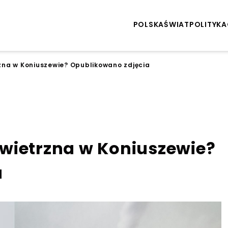
POLSKA
ŚWIAT
POLITYKA
zna w Koniuszewie? Opublikowano zdjęcia
wietrzna w Koniuszewie?
a