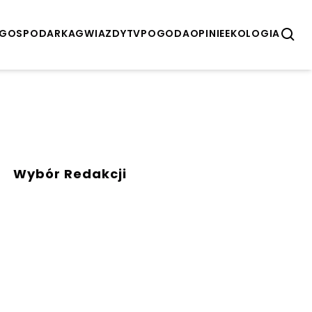
GOSPODARKA
GWIAZDY
TV
POGODA
OPINIE
EKOLOGIA
Wybór Redakcji