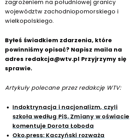
zagrożeniem na południowej granicy
województw zachodniopomorskiego i
wielkopolskiego.
Byłeś świadkiem zdarzenia, które
powinniśmy opisać? Napisz maila na
adres
redakcja@wtv.pl
Przyjrzymy się
sprawie.
Artykuły polecane przez redakcję WTV:
Indoktrynacja i nacjonalizm, czyli
szkoła według PiS. Zmiany w oświacie
komentuje Dorota Łoboda
Oko.press: Kaczyński rozważa