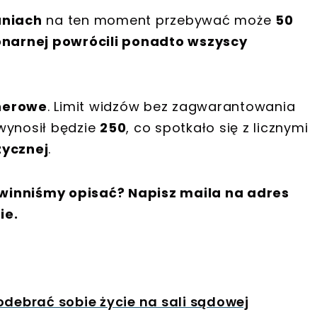
uniach
na ten moment przebywać może
50
onarnej powrócili ponadto wszyscy
enerowe
. Limit widzów bez zagwarantowania
wynosił będzie
250
, co spotkało się z licznymi
ycznej
.
winniśmy opisać? Napisz maila na adres
ie.
odebrać sobie życie na sali sądowej