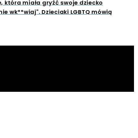
ę, która miała gryźć swoje dziecko
ie wk**wiaj". Dzieciaki LGBTQ mówią