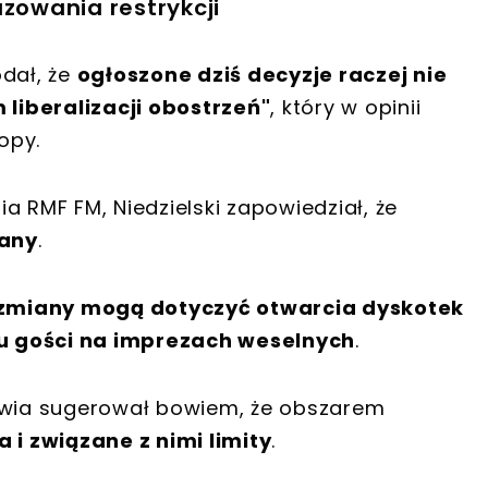
uzowania restrykcji
odał, że
ogłoszone dziś decyzje raczej nie
liberalizacji obostrzeń"
, który w opinii
opy.
a RMF FM, Niedzielski zapowiedział, że
iany
.
zmiany mogą dotyczyć otwarcia dyskotek
tu gości na imprezach weselnych
.
rowia sugerował bowiem, że obszarem
i związane z nimi limity
.