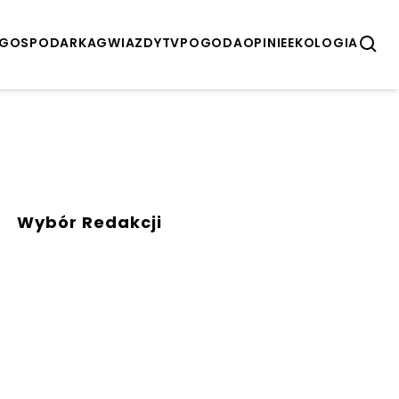
GOSPODARKA
GWIAZDY
TV
POGODA
OPINIE
EKOLOGIA
Wybór Redakcji