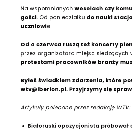
Na wspomnianych
weselach czy kom
gości
. Od poniedziałku
do nauki stacj
uczniowi
e.
Od 4 czerwca ruszą też koncerty pl
przez organizatora miejsc siedzących 
protestami pracowników branży muz
Byłeś świadkiem zdarzenia, które po
wtv@iberion.pl
. Przyjrzymy się spraw
Artykuły polecane przez redakcję WTV:
Białoruski opozycjonista próbował 