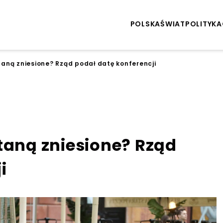
POLSKA
ŚWIAT
POLITYKA
taną zniesione? Rząd podał datę konferencji
taną zniesione? Rząd
i