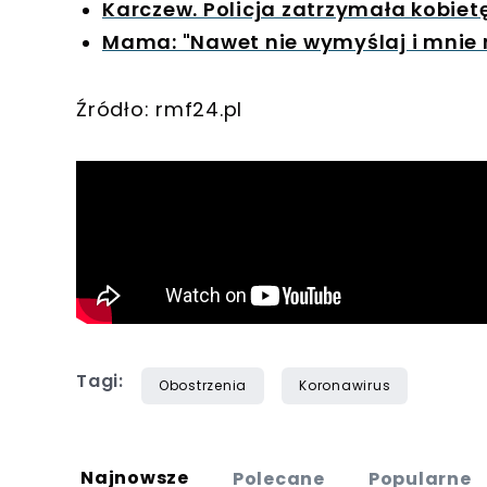
Karczew. Policja zatrzymała kobiet
Mama: "Nawet nie wymyślaj i mnie n
Źródło: rmf24.pl
Tagi:
Obostrzenia
Koronawirus
Najnowsze
Polecane
Popularne