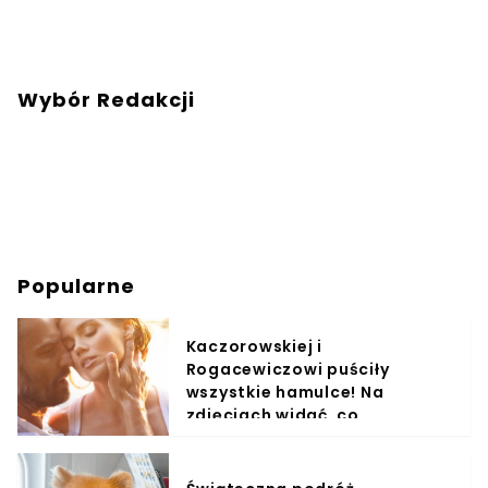
Wybór Redakcji
Popularne
Kaczorowskiej i
Rogacewiczowi puściły
wszystkie hamulce! Na
zdjęciach widać, co
wyprawiali w wodzie