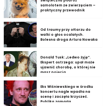
Świąteczna podróż
samolotem ze zwierzęciem –
praktyczny przewodnik
Od traumy przy ołtarzu do
walki o głos ocalałych.
Bolesna droga Artura Nowaka
Donald Tusk: „Ledwo żyję”.
Ekspert ostrzega: upał może
ujawnić chorobę, o której nie
masz pojęcia
Eks Wiśniewskiego w środku
koncertu nagle wpadła na
scenę i zaczęła krzyczeć.
Publika zamarła