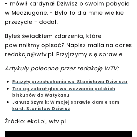
- mówił kardynał Dziwisz o swoim pobycie
w Medziugorie. -
Było to dla mnie wielkie
przeżycie
- dodał.
Byłeś świadkiem zdarzenia, które
powinniśmy opisać? Napisz maila na adres
redakcja@wtv.pl
. Przyjrzymy się sprawie.
Artykuły polecane przez redakcję WTV:
Ruszyły przesłuchania ws. Stanisława Dziwisza
Teolog zabrał głos ws. wezwania polskich
biskupów do Watykanu
Janusz Szymik: W mojej sprawie kłamie sam
kard. Stanisław Dziwisz
Źródło: ekai.pl, wtv.pl