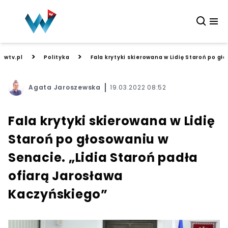
>
>
wtv.pl
Polityka
Fala krytyki skierowana w Lidię Staroń po g
Agata Jaroszewska
19.03.2022 08:52
Fala krytyki skierowana w Lidię
Staroń po głosowaniu w
Senacie. „Lidia Staroń padła
ofiarą Jarosława
Kaczyńskiego”