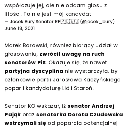
współczuje jej, ale nie oddam głosu z
litości. To nie jest mój kandydat.
— Jacek Bury Senator RP🇵🇱🇪🇺 (@jacek_bury)
June 18, 2021
Marek Borowski, również biorący udział w
głosowaniu,
zwrócił uwagę na ruch
senatorów PiS
. Okazuje się, że nawet
partyjna dyscyplina
nie wystarczyła, by
członkowie partii Jarosława Kaczyńskiego
poparli kandydaturę Lidii Staroń.
Senator KO wskazał, iż
senator Andrzej
Pająk
oraz
senatorka Dorota Czudowska
wstrzymali się
od poparcia potencjalnej