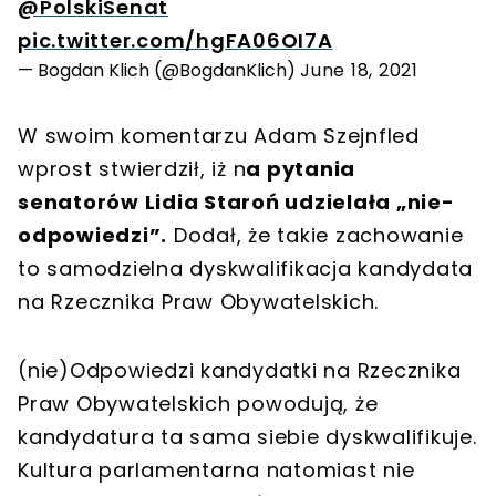
@PolskiSenat
pic.twitter.com/hgFA06OI7A
— Bogdan Klich (@BogdanKlich)
June 18, 2021
W swoim komentarzu Adam Szejnfled
wprost stwierdził, iż n
a pytania
senatorów Lidia Staroń udzielała „nie-
odpowiedzi”.
Dodał, że takie zachowanie
to samodzielna dyskwalifikacja kandydata
na Rzecznika Praw Obywatelskich.
(nie)Odpowiedzi kandydatki na Rzecznika
Praw Obywatelskich powodują, że
kandydatura ta sama siebie dyskwalifikuje.
Kultura parlamentarna natomiast nie