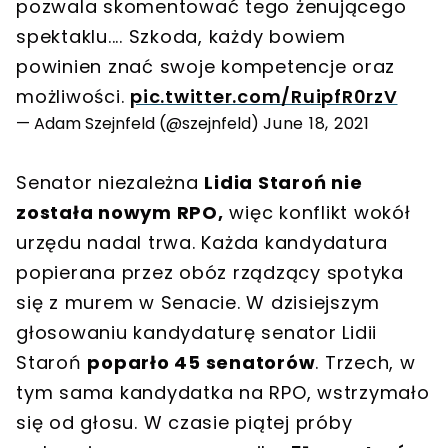
pozwala skomentować tego żenującego
spektaklu.... Szkoda, każdy bowiem
powinien znać swoje kompetencje oraz
możliwości.
pic.twitter.com/RuipfR0rzV
— Adam Szejnfeld (@szejnfeld)
June 18, 2021
Senator niezależna
Lidia Staroń nie
została nowym RPO,
więc konflikt wokół
urzędu nadal trwa. Każda kandydatura
popierana przez obóz rządzący spotyka
się z murem w Senacie. W dzisiejszym
głosowaniu kandydaturę senator Lidii
Staroń
poparło 45 senatorów
. Trzech, w
tym sama kandydatka na RPO, wstrzymało
się od głosu. W czasie piątej próby