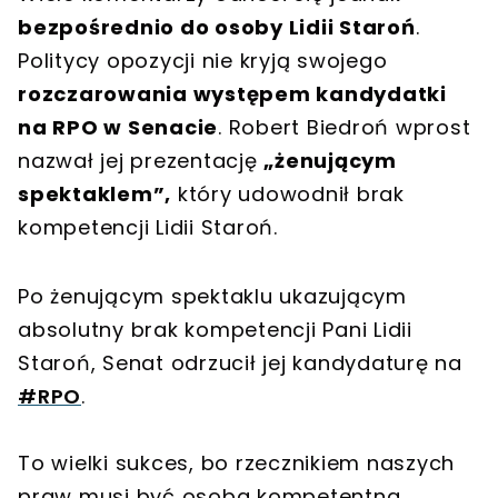
bezpośrednio do osoby Lidii Staroń
.
Politycy opozycji nie kryją swojego
rozczarowania występem kandydatki
na RPO w Senacie
. Robert Biedroń wprost
nazwał jej prezentację
„żenującym
spektaklem”,
który udowodnił brak
kompetencji Lidii Staroń.
Po żenującym spektaklu ukazującym
absolutny brak kompetencji Pani Lidii
Staroń, Senat odrzucił jej kandydaturę na
#RPO
.
To wielki sukces, bo rzecznikiem naszych
praw musi być osoba kompetentna,