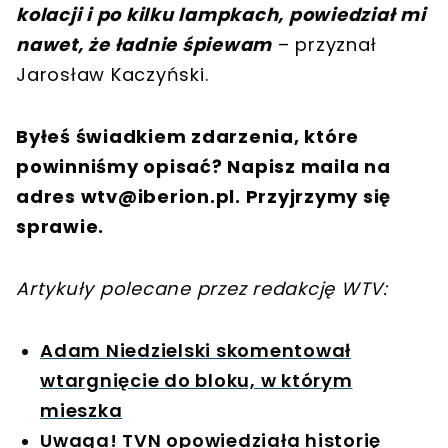
kolacji i po kilku lampkach, powiedział mi
nawet, że ładnie śpiewam
– przyznał
Jarosław Kaczyński.
Byłeś świadkiem zdarzenia, które
powinniśmy opisać? Napisz maila na
adres
wtv@iberion.pl
. Przyjrzymy się
sprawie.
Artykuły polecane przez redakcję WTV:
Adam Niedzielski skomentował
wtargnięcie do bloku, w którym
mieszka
Uwaga! TVN opowiedziała historię