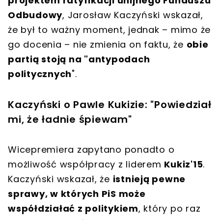
projektem ratyfikacji unijnego Funduszu
Odbudowy
, Jarosław Kaczyński wskazał,
że był to ważny moment, jednak – mimo że
go docenia – nie zmienia on faktu, że
obie
partią stoją na "antypodach
politycznych
".
Kaczyński o Pawle Kukizie: "Powiedział
mi, że ładnie śpiewam"
Wicepremiera zapytano ponadto o
możliwość współpracy z liderem
Kukiz'15
.
Kaczyński wskazał, że
istnieją pewne
sprawy, w których PiS może
współdziałać z politykiem
, który po raz