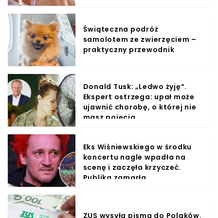
wyprawiali w wodzie
Świąteczna podróż
samolotem ze zwierzęciem –
praktyczny przewodnik
Donald Tusk: „Ledwo żyję”.
Ekspert ostrzega: upał może
ujawnić chorobę, o której nie
masz pojęcia
Eks Wiśniewskiego w środku
koncertu nagle wpadła na
scenę i zaczęła krzyczeć.
Publika zamarła
ZUS wysyła pisma do Polaków.