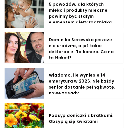
5 powodów, dla których
mleko i produkty mleczne
powinny być stałym
elementem diety roczniaka
Dominika Serowska jeszcze
nie urodziła, a już takie
deklaracje! To koniec. Co na
to Hakiel?
Wiadomo, ile wyniesie 14.
emerytura w 2026. Nie każdy
senior dostanie pełną kwotę,
nowe zasady
Podsyp doniczki z bratkami.
Obsypią się kwiatami