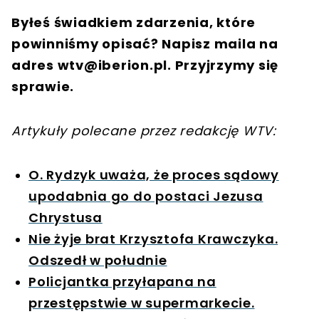
Byłeś świadkiem zdarzenia, które
powinniśmy opisać? Napisz maila na
adres
wtv@iberion.pl
. Przyjrzymy się
sprawie.
Artykuły polecane przez redakcję WTV:
O. Rydzyk uważa, że proces sądowy
upodabnia go do postaci Jezusa
Chrystusa
Nie żyje brat Krzysztofa Krawczyka.
Odszedł w południe
Policjantka przyłapana na
przestępstwie w supermarkecie.