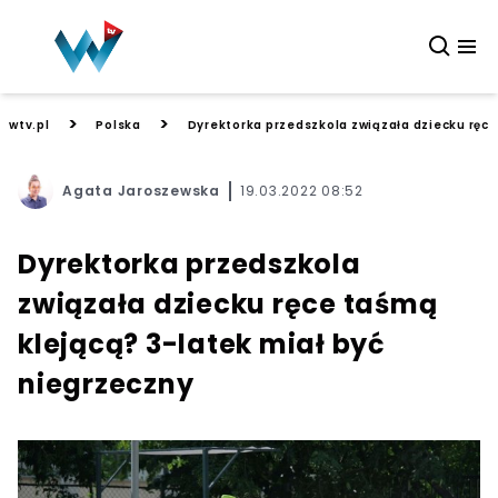
>
>
wtv.pl
Polska
Dyrektorka przedszkola związała dziecku ręce
Agata Jaroszewska
19.03.2022 08:52
Dyrektorka przedszkola
związała dziecku ręce taśmą
klejącą? 3-latek miał być
niegrzeczny