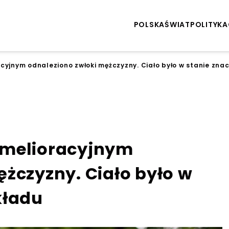
POLSKA
ŚWIAT
POLITYKA
cyjnym odnaleziono zwłoki mężczyzny. Ciało było w stanie zna
 melioracyjnym
żczyzny. Ciało było w
kładu