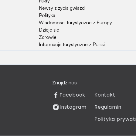
Fakty
Newsy z życia gwiazd
Polityka
Wiadomości turystyczne z Europy
Dzieje się
Zdrowie
Informacje turystyczne z Polski
Natura i Hobby
Psy
Koty
Znajdź nas
Rośliny
Technologia
Facebook
Kontakt
Znaki zodiaku
Instagram
Regulamin
Piłka nożna
Reprezentacja Polski
Polityka prywat