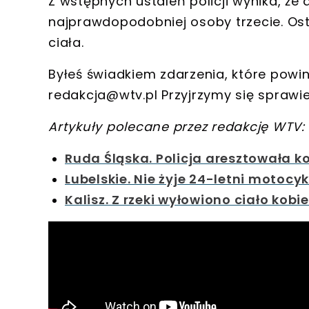
Z wstępnych ustaleń policji wynika, że
najprawdopodobniej osoby trzecie
. Os
ciała.
Byłeś świadkiem zdarzenia, które powi
redakcja@wtv.pl
Przyjrzymy się sprawie
Artykuły polecane przez redakcję WTV:
Ruda Śląska. Policja aresztowała k
Lubelskie. Nie żyje 24-letni motocyk
Kalisz. Z rzeki wyłowiono ciało kobi