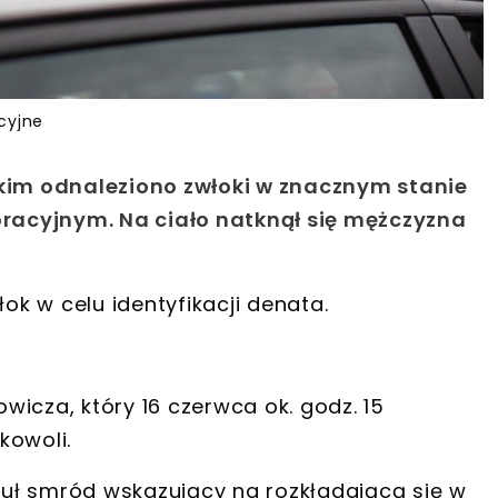
cyjne
skim odnaleziono zwłoki w znacznym stanie
ioracyjnym. Na ciało natknął się mężczyzna
łok w celu identyfikacji denata.
owicza, który
16 czerwca ok. godz. 15
kowoli
.
 smród wskazujący na rozkładającą się w