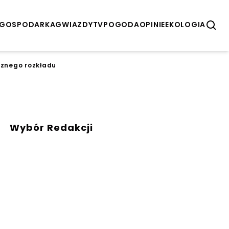
GOSPODARKA
GWIAZDY
TV
POGODA
OPINIE
EKOLOGIA
cznego rozkładu
Wybór Redakcji