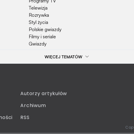
Programy TV
Telewizja
Rozrywka
Styl życia
Polskie gwiazdy
Filmy i seriale
Gwiazdy
WIĘCEJ TEMATÓW
Popularne tematy
Przepisy
Szkoła
Wieś
Emerytura
Autorzy artykułów
Smakosze
Archiwum
Dziecko
Sejm
ności
RSS
Moda
Copy