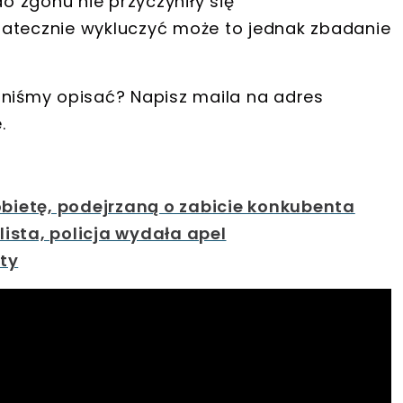
do zgonu nie przyczyniły się
tatecznie wykluczyć może to jednak zbadanie
nniśmy opisać? Napisz maila na adres
.
obietę, podejrzaną o zabicie konkubenta
lista, policja wydała apel
ety