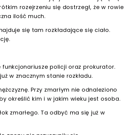
rótkim rozejrzeniu się dostrzegł, że
w rowie
czna ilość much.
znajduje się tam
rozkładające się ciało
.
cję.
 funkcjonariusze policji oraz prokurator.
y już w znacznym stanie rozkładu.
ężczyznę
. Przy zmarłym nie odnaleziono
 określić kim i w jakim wieku jest osoba.
włok zmarłego
. Ta odbyć ma się już w