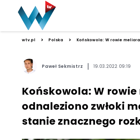
>
>
wtv.pl
Polska
Końskowola: W rowie meliora
Paweł Sekmistrz
19.03.2022 09:19
Końskowola: W rowie
odnaleziono zwłoki mę
stanie znacznego roz