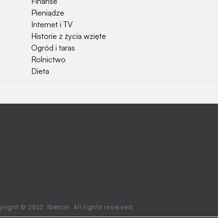
Finanse
Pieniądze
Internet i TV
Historie z życia wzięte
Ogród i taras
Rolnictwo
Dieta
Najchętniej czytane
Jakiej używać ziemi do kwiatków?
Czy rolnicy mogą otrzymać emerytury
stażowe?
Jak o siebie zadbać? Sezon wiosenno letni za
pasem
Jak zadbać o zdrowie przedszkolaka?
Jak zwrócić bilet PKP?
Ile waży kombajn?
Najchętniej oglądane stacje telewizyjne w
right © 2023. Iberion. All rights reserved.