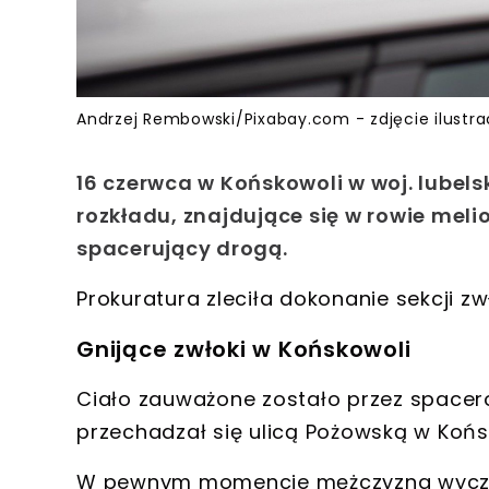
Andrzej Rembowski/Pixabay.com - zdjęcie ilustra
16 czerwca w Końskowoli w woj. lubel
rozkładu, znajdujące się w rowie mel
spacerujący drogą.
Prokuratura zleciła dokonanie sekcji zw
Gnijące zwłoki w Końskowoli
Ciało zauważone zostało przez spacer
przechadzał się ulicą Pożowską w
Końs
W pewnym momencie mężczyzna wyczuł