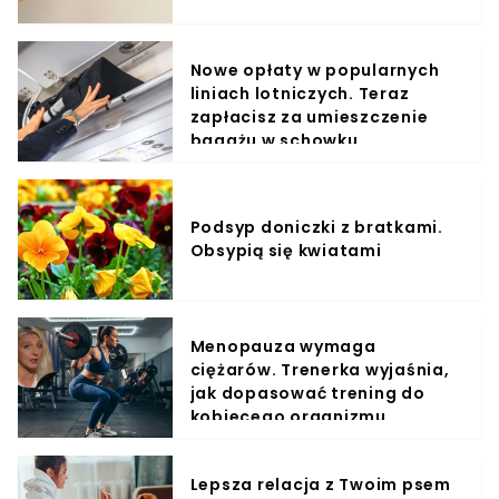
Nowe opłaty w popularnych
liniach lotniczych. Teraz
zapłacisz za umieszczenie
bagażu w schowku
Podsyp doniczki z bratkami.
Obsypią się kwiatami
Menopauza wymaga
ciężarów. Trenerka wyjaśnia,
jak dopasować trening do
kobiecego organizmu
Lepsza relacja z Twoim psem