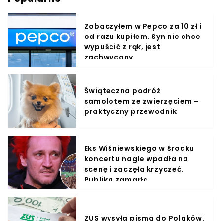
Zobaczyłem w Pepco za 10 zł i
od razu kupiłem. Syn nie chce
wypuścić z rąk, jest
zachwycony
Świąteczna podróż
samolotem ze zwierzęciem –
praktyczny przewodnik
Eks Wiśniewskiego w środku
koncertu nagle wpadła na
scenę i zaczęła krzyczeć.
Publika zamarła
ZUS wysyła pisma do Polaków.