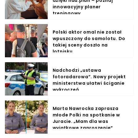
dzięki hau.plan – poznaj
innowacyjny planer
treningowy
Polski aktor omal nie został
wpuszczony do samolotu. Do
takiej sceny doszło na
lotnisku
Nadchodzi „ustawa
fotoradarowa”. Nowy projekt
ministerstwa ułatwi ściganie
wykroczeń
Marta Nawrocka zaprasza
młode Polki na spotkanie w
Juracie. „Mam dla was
wyjątkowe zaproszenie”