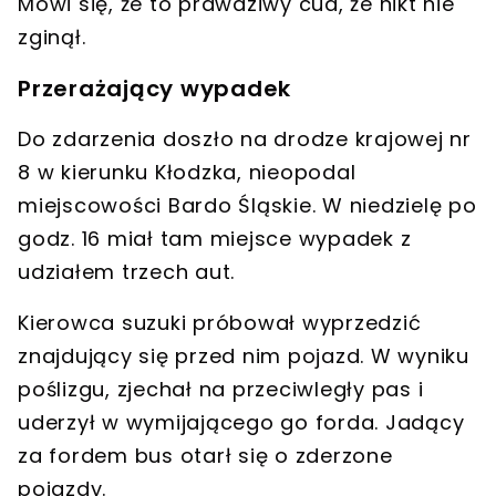
Mówi się, że to prawdziwy cud, że nikt nie
zginął.
Przerażający wypadek
Do zdarzenia doszło na
drodze krajowej nr
8 w kierunku Kłodzka
, nieopodal
miejscowości Bardo Śląskie. W niedzielę po
godz. 16 miał tam miejsce wypadek z
udziałem
trzech aut
.
Kierowca suzuki próbował wyprzedzić
znajdujący się przed nim pojazd.
W wyniku
poślizgu
, zjechał na przeciwległy pas i
uderzył w wymijającego go forda. Jadący
za fordem bus otarł się o zderzone
pojazdy.