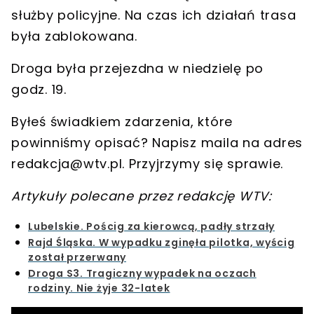
służby policyjne. Na czas ich działań trasa
była zablokowana.
Droga była przejezdna w niedzielę po
godz. 19.
Byłeś świadkiem zdarzenia, które
powinniśmy opisać? Napisz maila na adres
redakcja@wtv.pl
. Przyjrzymy się sprawie.
Artykuły polecane przez redakcję WTV:
Lubelskie. Pościg za kierowcą, padły strzały
Rajd Śląska. W wypadku zginęła pilotka, wyścig
został przerwany
Droga S3. Tragiczny wypadek na oczach
rodziny. Nie żyje 32-latek