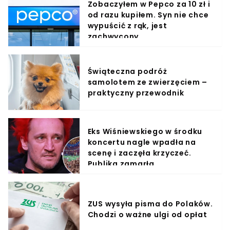
Zobaczyłem w Pepco za 10 zł i
od razu kupiłem. Syn nie chce
wypuścić z rąk, jest
zachwycony
Świąteczna podróż
samolotem ze zwierzęciem –
praktyczny przewodnik
Eks Wiśniewskiego w środku
koncertu nagle wpadła na
scenę i zaczęła krzyczeć.
Publika zamarła
ZUS wysyła pisma do Polaków.
Chodzi o ważne ulgi od opłat