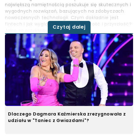
największą namiętnością poszukuje się skutecznych i
wygodnych rozwiązań, bazujących na zdobyczach
nowoczesnych technologii. Czym dokładnie jest
fintech i jak wygląda jego teraźniejszość i przyszłość?
Czytaj dalej
Jakie są przykłady fintechu?
Dlaczego Dagmara Kaźmierska zrezygnowała z
udziału w "Taniec z Gwiazdami"?