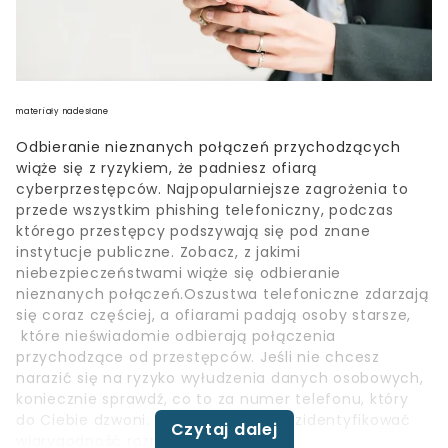
materiały nadesłane
Odbieranie nieznanych połączeń przychodzących
wiąże się z ryzykiem, że padniesz ofiarą
cyberprzestępców. Najpopularniejsze zagrożenia to
przede wszystkim phishing telefoniczny, podczas
którego przestępcy podszywają się pod znane
instytucje publiczne. Zobacz, z jakimi
niebezpieczeństwami wiąże się odbieranie
nieznanych połączeń.Oszustwa telefoniczne zdarzają
się coraz częściej, a ofiarami padają osoby starsze,
które nieświadomie odbierają połączenia
przychodzące od przestępców. Jeśli nie chcesz
narazić się na ryzyko wyłudzenia danych osobowych,
koniecznie sprawdź, co to za numer telefonu, który
do Ciebie dzwoni. To podstawa, aby zidentyfikować
Czytaj dalej
wiarygodność rozmówcy.