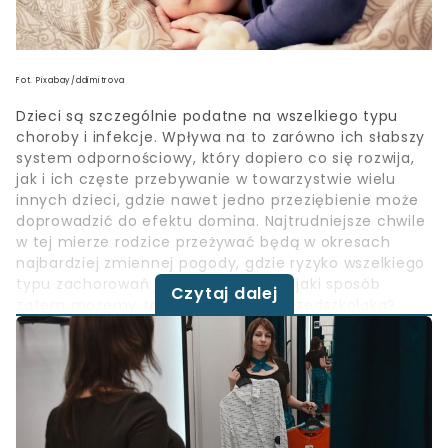
Fot. Pixabay/ddimitrova
Dzieci są szczególnie podatne na wszelkiego typu
choroby i infekcje. Wpływa na to zarówno ich słabszy
system odpornościowy, który dopiero co się rozwija,
jak i ich częste przebywanie w towarzystwie wielu
innych dzieci, gdzie nawet jedno przeziębienie może
doprowadzić do efektu domina. Najtrudniejsze chwile
w tej mierze rodzice przeżywać będą w okresach
najbardziej zmiennej pogody, gdzie ryzyko wszelkiego
typu zachorowań jest największe. W jaki sposób
Czytaj dalej
zatem możemy zadbać o zdrowie przedszkolaka?