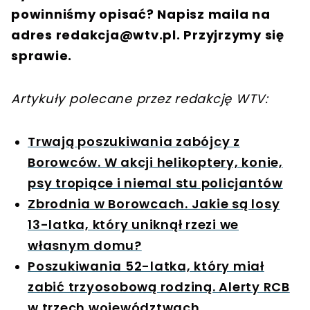
powinniśmy opisać? Napisz maila na
adres
redakcja@wtv.pl
. Przyjrzymy się
sprawie.
Artykuły polecane przez redakcję WTV:
Trwają poszukiwania zabójcy z
Borowców. W akcji helikoptery, konie,
psy tropiące i niemal stu policjantów
Zbrodnia w Borowcach. Jakie są losy
13-latka, który uniknął rzezi we
własnym domu?
Poszukiwania 52-latka, który miał
zabić trzyosobową rodziną. Alerty RCB
w trzech województwach