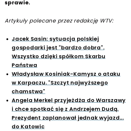
sprawie.
Artykuły polecane przez redakcję WTV:
Jacek Sasin: sytuacja polskiej
gospodarki jest "bardzo dobra".
Wszystko dzięki spółkom Skarbu
Państwa
Władysław Kosiniak-Kamysz o ataku
w Karpaczu. "Szczyt najwyższego
chamstwa"
Angela Merkel przyjeżdża do Warszawy
i chce spotkać się z Andrzejem Dudą.
Prezydent zaplanował jednak wyjazd...
do Katowic