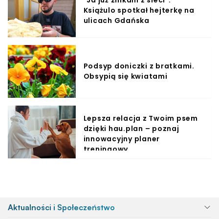
"Ja już znikam z sieci".
Książulo spotkał hejterkę na
ulicach Gdańska
Podsyp doniczki z bratkami.
Obsypią się kwiatami
Lepsza relacja z Twoim psem
dzięki hau.plan – poznaj
innowacyjny planer
treningowy
Aktualności i Społeczeństwo