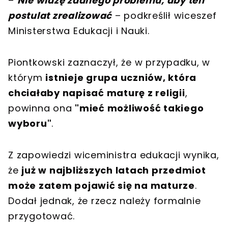
–
Nie widzę żadnego problemu, aby ten
postulat zrealizować
– podkreślił wiceszef
Ministerstwa Edukacji i Nauki.
Piontkowski zaznaczył, że w przypadku, w
którym
istnieje grupa uczniów, która
chciałaby napisać maturę z religii
,
powinna ona
"mieć możliwość takiego
wyboru"
.
Z zapowiedzi wiceministra edukacji wynika,
że
już w najbliższych latach przedmiot
może zatem pojawić się na maturze
.
Dodał jednak, że rzecz należy formalnie
przygotować.