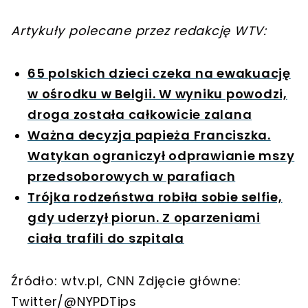
Artykuły polecane przez redakcję WTV:
65 polskich dzieci czeka na ewakuację
w ośrodku w Belgii. W wyniku powodzi,
droga została całkowicie zalana
Ważna decyzja papieża Franciszka.
Watykan ograniczył odprawianie mszy
przedsoborowych w parafiach
Trójka rodzeństwa robiła sobie selfie,
gdy uderzył piorun. Z oparzeniami
ciała trafili do szpitala
Źródło: wtv.pl, CNN Zdjęcie główne:
Twitter/@NYPDTips