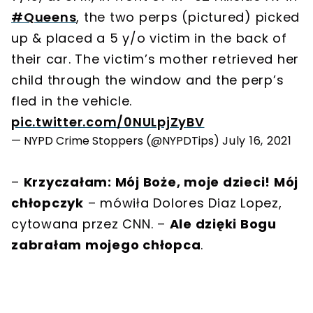
#Queens
, the two perps (pictured) picked
up & placed a 5 y/o victim in the back of
their car. The victim’s mother retrieved her
child through the window and the perp’s
fled in the vehicle.
pic.twitter.com/0NULpjZyBV
— NYPD Crime Stoppers (@NYPDTips)
July 16, 2021
–
Krzyczałam: Mój Boże, moje dzieci! Mój
chłopczyk
– mówiła Dolores Diaz Lopez,
cytowana przez CNN. –
Ale dzięki Bogu
zabrałam mojego chłopca
.