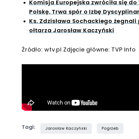
Komisja Europejska zwróciła się do
Polskę. Trwa spór o Izbę Dyscyplina
Ks. Zdzisława Sochackiego żegnali 
ołtarza Jarosław Kaczyński
Źródło: wtv.pl Zdjęcie główne: TVP Info
Tagi:
Jarosław Kaczyński
Pogrzeb