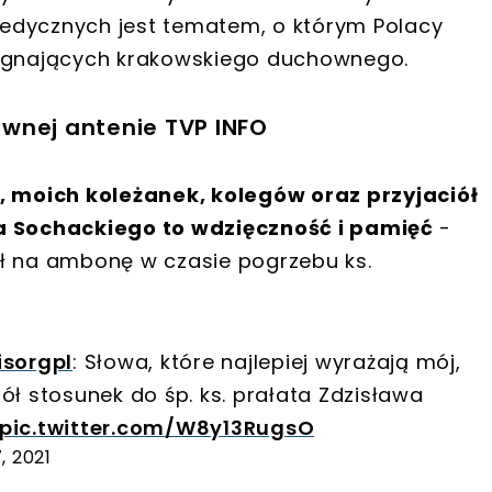
edycznych jest tematem, o którym Polacy
żegnających krakowskiego duchownego.
wnej antenie TVP INFO
j, moich koleżanek, kolegów oraz przyjaciół
wa Sochackiego to wdzięczność i pamięć
-
dł na ambonę w czasie pogrzebu ks.
sorgpl
: Słowa, które najlepiej wyrażają mój,
ół stosunek do śp. ks. prałata Zdzisława
pic.twitter.com/W8y13RugsO
, 2021