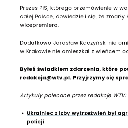
Prezes PiS, którego przemówienie w wa
całej Polsce, dowiedzieli się, że zmarły
wicepremiera.
Dodatkowo Jarosław Kaczyński nie omi
w Krakowie nie omieszkał z wieńcem o
Byłeś świadkiem zdarzenia, które po
redakcja@wtv.pl
. Przyjrzymy się spr
Artykuły polecane przez redakcję WTV:
Ukrainiec z izby wytrzeźwień był ag
policji