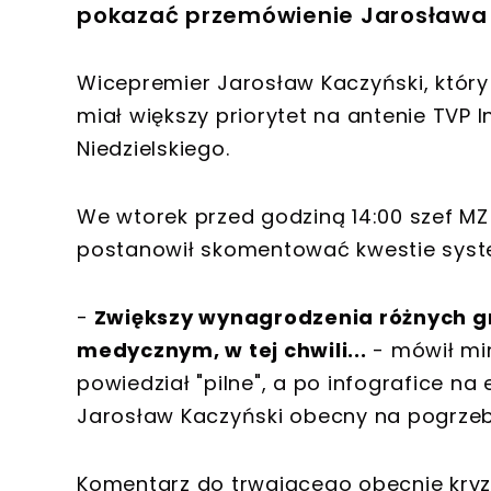
pokazać przemówienie Jarosława
Wicepremier Jarosław Kaczyński, który
miał większy priorytet na antenie TVP 
Niedzielskiego.
We wtorek przed godziną 14:00 szef M
postanowił skomentować kwestie sys
-
Zwiększy wynagrodzenia różnych g
medycznym, w tej chwili...
- mówił min
powiedział "pilne", a po infografice na
Jarosław Kaczyński obecny na pogrzebi
Komentarz do trwającego obecnie kry