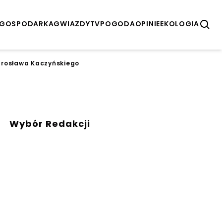
GOSPODARKA
GWIAZDY
TV
POGODA
OPINIE
EKOLOGIA
arosława Kaczyńskiego
Wybór Redakcji