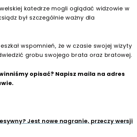
welskiej katedrze mogli oglądać widzowie w
 ksiądz był szczególnie ważny dla
eszkał wspomnień, że w czasie swojej wizyty
dwiedzić grobu swojego brata oraz bratowej.
winniśmy opisać? Napisz maila na adres
awie.
resywny? Jest nowe nagranie, przeczy wersji