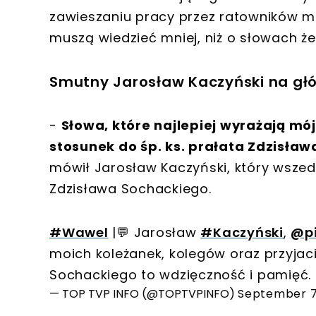
zawieszaniu pracy przez ratowników m
muszą wiedzieć mniej, niż o słowach 
Smutny Jarosław Kaczyński na głó
-
Słowa, które najlepiej wyrażają mó
stosunek do śp. ks. prałata Zdzisła
mówił Jarosław Kaczyński, który wsze
Zdzisława Sochackiego.
#Wawel
|💬 Jarosław
#Kaczyński
,
@pi
moich koleżanek, kolegów oraz przyjaci
Sochackiego to wdzięczność i pamięć.
— TOP TVP INFO (@TOPTVPINFO)
September 7