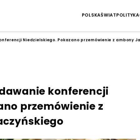
POLSKA
ŚWIAT
POLITYKA
onferencji Niedzielskiego. Pokazano przemówienie z ambony J
adawanie konferencji
zano przemówienie z
aczyńskiego