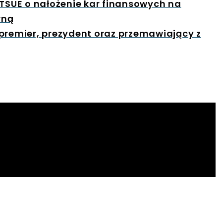
 TSUE o nałożenie kar finansowych na
rną
premier, prezydent oraz przemawiający z