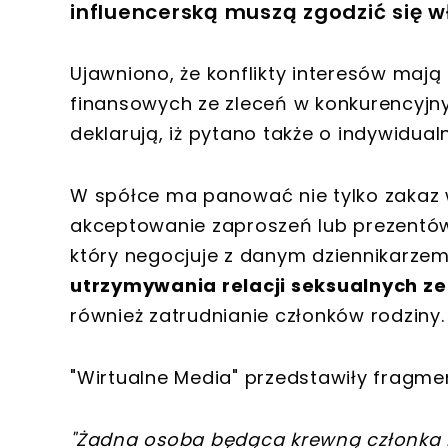
influencerską muszą zgodzić się w
Ujawniono, że konflikty interesów mają
finansowych ze zleceń w konkurencyjny
deklarują, iż pytano także o indywidua
W spółce ma panować nie tylko zakaz w
akceptowanie zaproszeń lub prezentó
który negocjuje z danym dziennikarz
utrzymywania relacji seksualnych z
również zatrudnianie członków rodziny.
"Wirtualne Media" przedstawiły fragm
"Żadna osoba będąca krewną członka 