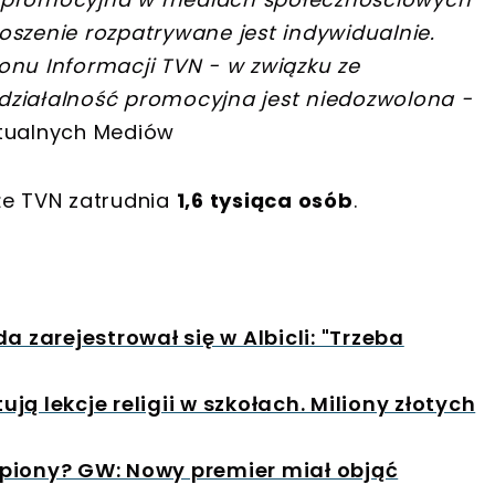
oszenie rozpatrywane jest indywidualnie.
onu Informacji TVN - w związku ze
działalność promocyjna jest niedozwolona -
rtualnych Mediów
że TVN zatrudnia
1,6 tysiąca osób
.
a zarejestrował się w Albicli: "Trzeba
ują lekcje religii w szkołach. Miliony złotych
piony? GW: Nowy premier miał objąć