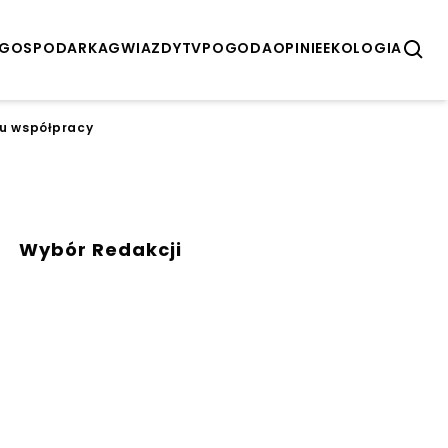
GOSPODARKA
GWIAZDY
TV
POGODA
OPINIE
EKOLOGIA
iu współpracy
Wybór Redakcji