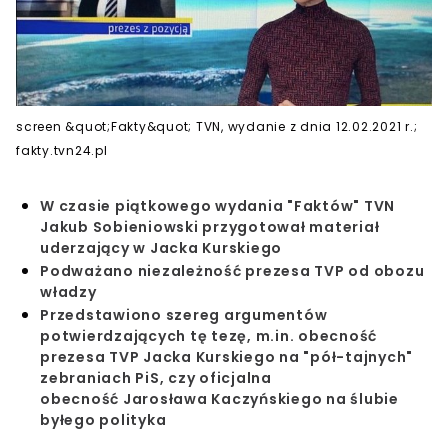
screen &quot;Fakty&quot; TVN, wydanie z dnia 12.02.2021 r.;
fakty.tvn24.pl
W czasie piątkowego wydania "Faktów" TVN
Jakub Sobieniowski przygotował materiał
uderzający w Jacka Kurskiego
Podważano niezależność prezesa TVP od obozu
władzy
Przedstawiono szereg argumentów
potwierdzających tę tezę, m.in. obecność
prezesa TVP Jacka Kurskiego na "pół-tajnych"
zebraniach PiS, czy oficjalna
obecność Jarosława Kaczyńskiego na ślubie
byłego polityka