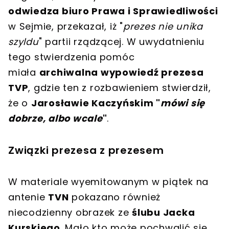
odwiedza biuro Prawa i Sprawiedliwości
w Sejmie, przekazał, iż "
prezes nie unika
szyldu
" partii rządzącej. W uwydatnieniu
tego stwierdzenia pomóc
miała
archiwalna wypowiedź prezesa
TVP
, gdzie ten z rozbawieniem stwierdził,
że o
Jarosławie Kaczyńskim "
mówi się
dobrze, albo wcale
"
.
Związki prezesa z prezesem
W materiale wyemitowanym w piątek na
antenie
TVN
pokazano również
niecodzienny obrazek ze
ślubu Jacka
Kurskiego
. Mało kto może pochwalić się,