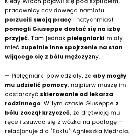
Kiedy Włoch pojawił się pod szpitalem,
pracownicy covidowego namiotu
porzucili swoją pracę
i natychmiast
pomogli Giuseppe dostać się na izbę
przyjęć
. Tam jednak
pielęgniarki
miały
mieć
zupełnie inne spojrzenie na stan
wijącego się z bólu mężczyzn
y.
— Pielęgniarki powiedziały, że
aby mogły
mu udzielić pomocy
, najpierw muszę im
dostarczyć
skierowanie od lekarza
rodzinnego
. W tym czasie Giuseppe
z
bólu zaczął krzyczeć
, że drętwieją mu
ręce i zsuwać się z wózka na podłogę —
relacjonuje dla "Faktu" Agnieszka Mędrala.