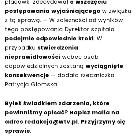
placówki zdecydował
o wszczęciu
postępowania wyjaśniającego
w związku
z tą sprawą. — W zależności od wyników
tego postępowania Dyrektor szpitala
podejmie odpowiednie kroki
. W
przypadku
stwierdzenia
nieprawidłowości
wobec osób
odpowiedzialnych zostaną
wyciągnięte
konsekwencje
— dodała rzeczniczka
Patrycja Głomska.
Byłeś świadkiem zdarzenia, które
powinniśmy opisać? Napisz maila na
adres
redakcja@wtv.pl
. Przyjrzymy się
sprawie.