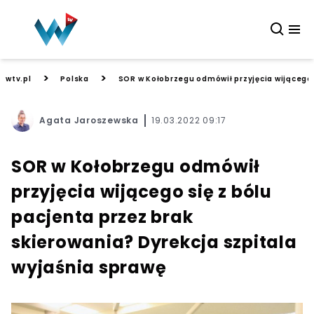
>
>
wtv.pl
Polska
SOR w Kołobrzegu odmówił przyjęcia wijącego 
Agata Jaroszewska
19.03.2022 09:17
SOR w Kołobrzegu odmówił
przyjęcia wijącego się z bólu
pacjenta przez brak
skierowania? Dyrekcja szpitala
wyjaśnia sprawę