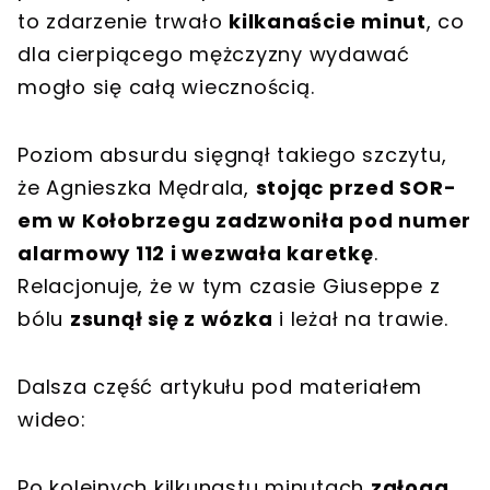
to zdarzenie trwało
kilkanaście minut
, co
dla cierpiącego mężczyzny wydawać
mogło się całą wiecznością.
Poziom absurdu sięgnął takiego szczytu,
że Agnieszka Mędrala,
stojąc przed SOR-
em w Kołobrzegu zadzwoniła pod numer
alarmowy 112 i wezwała karetkę
.
Relacjonuje, że w tym czasie Giuseppe z
bólu
zsunął się z wózka
i leżał na trawie.
Dalsza część artykułu pod materiałem
wideo:
Po kolejnych kilkunastu minutach
załoga