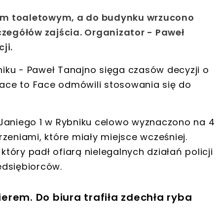
em toaletowym, a do budynku wrzucono
czegółów zajścia. Organizator - Paweł
ji.
niku
-
Paweł Tanajno
sięga czasów decyzji o
Face to Face odmówili stosowania się do
L. Janiego 1 w Rybniku celowo wyznaczono na 4
zeniami, które miały miejsce wcześniej.
który padł ofiarą nielegalnych działań policji
zedsiębiorców.
rem. Do biura trafiła zdechła ryba