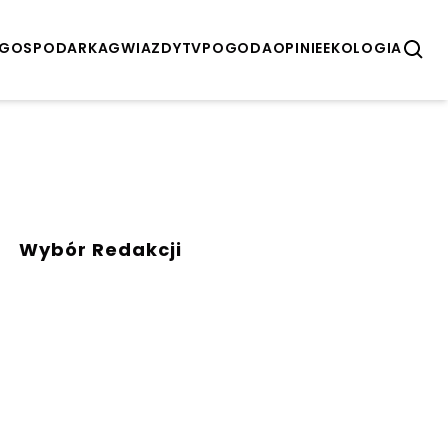
GOSPODARKA
GWIAZDY
TV
POGODA
OPINIE
EKOLOGIA
Wybór Redakcji