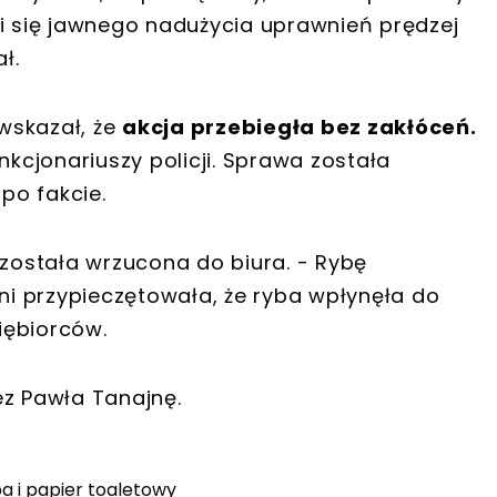
cili się jawnego nadużycia uprawnień prędzej
ł.
wskazał, że
akcja przebiegła bez zakłóceń.
nkcjonariuszy policji. Sprawa została
po fakcie.
 została wrzucona do biura. - Rybę
ani przypieczętowała, że ryba wpłynęła do
siębiorców.
ez Pawła Tanajnę.