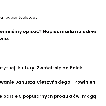
winniśmy opisać? Napisz maila na adres
wie.
ytucji kultury. Zwrócił się do Polek i
anie Janusza Cieszyńskiego. "Powinien
ie partie 5 popularnych produktów, mogą