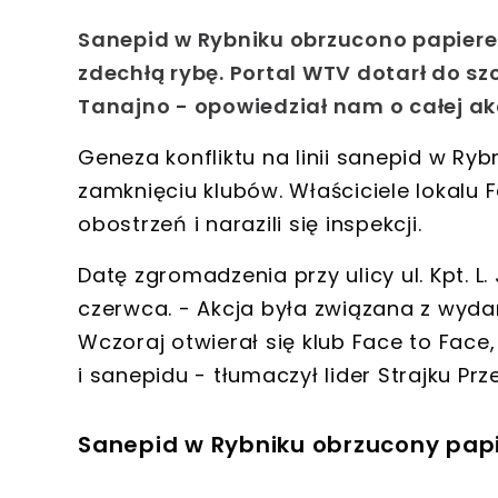
Sanepid w Rybniku obrzucono papier
zdechłą rybę. Portal WTV dotarł do sz
Tanajno - opowiedział nam o całej akc
Geneza konfliktu na linii
sanepid w Ryb
zamknięciu klubów. Właściciele lokalu 
obostrzeń i narazili się inspekcji.
Datę zgromadzenia przy ulicy ul. Kpt. 
czerwca. - Akcja była związana z wydar
Wczoraj otwierał się klub Face to Face, 
i sanepidu
- tłumaczył lider Strajku Pr
Sanepid w Rybniku obrzucony papie