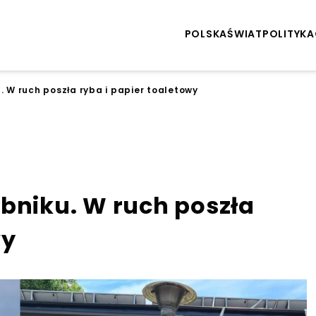
POLSKA
ŚWIAT
POLITYKA
. W ruch poszła ryba i papier toaletowy
ybniku. W ruch poszła
wy