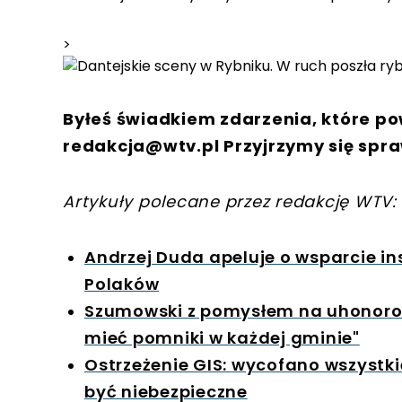
>
Byłeś świadkiem zdarzenia, które po
redakcja@wtv.pl
Przyjrzymy się spra
Artykuły polecane przez redakcję WTV:
Andrzej Duda apeluje o wsparcie inst
Polaków
Szumowski z pomysłem na uhonorow
mieć pomniki w każdej gminie"
Ostrzeżenie GIS: wycofano wszystk
być niebezpieczne