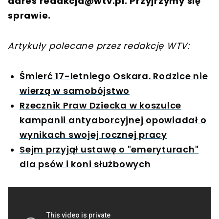
adres
redakcja@wtv.pl
. Przyjrzymy się
sprawie.
Artykuły polecane przez redakcję WTV:
Śmierć 17-letniego Oskara. Rodzice nie
wierzą w samobójstwo
Rzecznik Praw Dziecka w koszulce
kampanii antyaborcyjnej opowiadał o
wynikach swojej rocznej pracy
Sejm przyjął ustawę o "emeryturach"
dla psów i koni służbowych