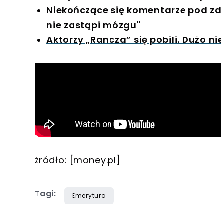
Niekończące się komentarze pod zd
nie zastąpi mózgu"
Aktorzy „Rancza” się pobili. Dużo n
źródło: [money.pl]
Tagi:
Emerytura