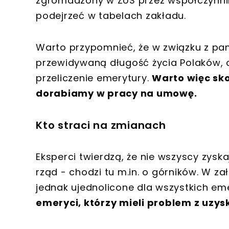
zgromadzony w ZUS przez współczynnik
podejrzeć w tabelach zakładu.
Warto przypomnieć, że w związku z p
przewidywaną długość życia Polaków, c
przeliczenie emerytury.
Warto więc skor
dorabiamy w pracy na umowę.
Kto straci na zmianach
Eksperci twierdzą, że nie wszyscy zy
rząd - chodzi tu m.in. o górników. W z
jednak ujednolicone dla wszystkich e
emeryci, którzy mieli problem z uzys