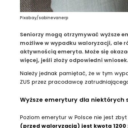
Pixabay/sabinevanerp
Seniorzy mogą otrzymywać wyższe emer
możliwe w wypadku waloryzacji, ale ró
aktywnością emeryta. Może się okazać
więcej, jeśli złoży odpowiedni wniosek
Należy jednak pamiętać, że w tym wypa
ZUS przez pracodawcę zatrudniającego
Wyższe emerytury dla niektórych 
Poziom emerytur w Polsce nie jest zbyt
(przed waloryzacją) jest kwota 1200 