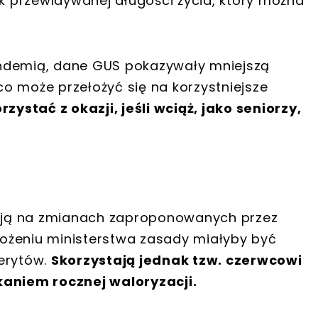
 przewidywanej długości życia, który można
andemią, dane GUS pokazywały mniejszą
o może przełożyć się na korzystniejsze
zystać z okazji, jeśli wciąż, jako seniorzy,
skają na zmianach zaproponowanych przez
ałożeniu ministerstwa zasady miałyby być
merytów.
Skorzystają jednak tzw. czerwcowi
kaniem rocznej waloryzacji.