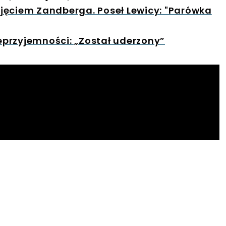
jęciem Zandberga. Poseł Lewicy: "Parówka
ieprzyjemności: „Został uderzony”