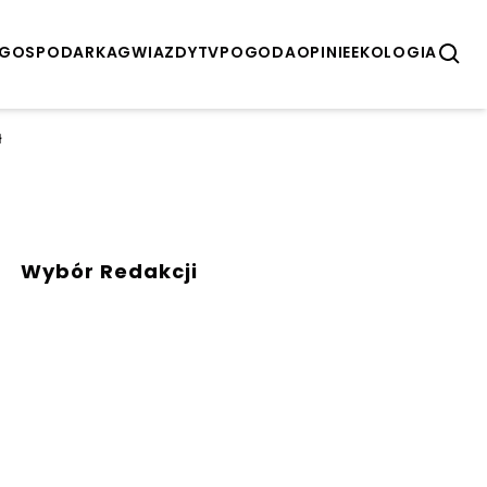
GOSPODARKA
GWIAZDY
TV
POGODA
OPINIE
EKOLOGIA
ł
Wybór Redakcji