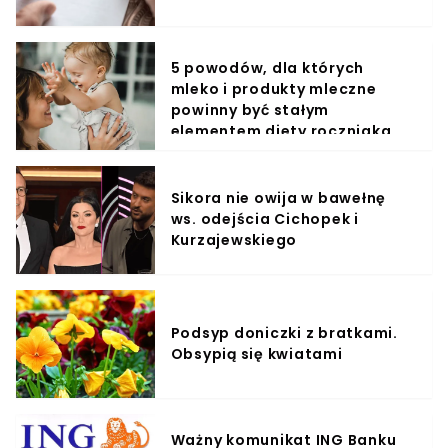
5 powodów, dla których
mleko i produkty mleczne
powinny być stałym
elementem diety roczniaka
Sikora nie owija w bawełnę
ws. odejścia Cichopek i
Kurzajewskiego
Podsyp doniczki z bratkami.
Obsypią się kwiatami
Ważny komunikat ING Banku