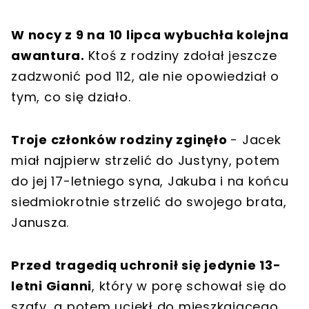
W nocy z 9 na 10 lipca wybuchła kolejna
awantura.
Ktoś z rodziny zdołał jeszcze
zadzwonić pod 112, ale nie opowiedział o
tym, co się działo.
Troje członków rodziny zginęło
- Jacek
miał najpierw strzelić do Justyny, potem
do jej 17-letniego syna, Jakuba i na końcu
siedmiokrotnie strzelić do swojego brata,
Janusza.
Przed tragedią uchronił się jedynie 13-
letni Gianni
, który w porę schował się do
szafy, a potem uciekł do mieszkającego