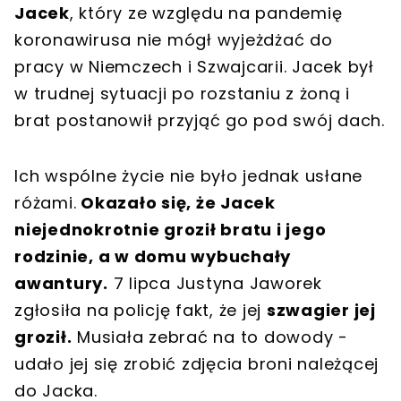
Jacek
, który ze względu na pandemię
koronawirusa nie mógł wyjeżdżać do
pracy w Niemczech i Szwajcarii. Jacek był
w trudnej sytuacji po rozstaniu z żoną i
brat postanowił przyjąć go pod swój dach.
Ich wspólne życie nie było jednak usłane
różami.
Okazało się, że Jacek
niejednokrotnie groził bratu i jego
rodzinie, a w domu wybuchały
awantury.
7 lipca Justyna Jaworek
zgłosiła na policję fakt, że jej
szwagier jej
groził.
Musiała zebrać na to dowody -
udało jej się zrobić zdjęcia broni należącej
do Jacka.