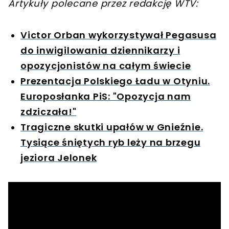
Artykuły polecane przez redakcję WTV:
Victor Orban wykorzystywał Pegasusa
do inwigilowania dziennikarzy i
opozycjonistów na całym świecie
Prezentacja Polskiego Ładu w Otyniu.
Europosłanka PiS: "Opozycja nam
zdziczała!"
Tragiczne skutki upałów w Gnieźnie.
Tysiące śniętych ryb leży na brzegu
jeziora Jelonek