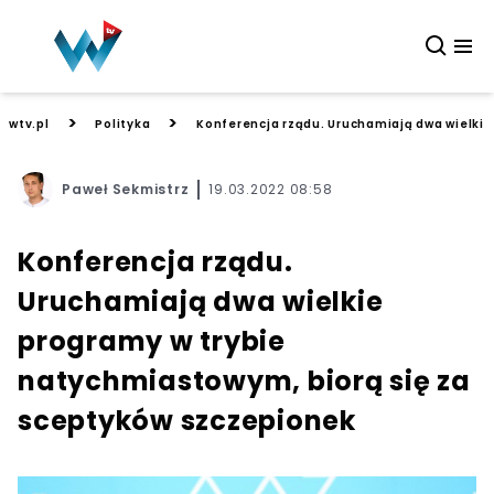
>
>
wtv.pl
Polityka
Konferencja rządu. Uruchamiają dwa wielkie
Paweł Sekmistrz
19.03.2022 08:58
Konferencja rządu.
Uruchamiają dwa wielkie
programy w trybie
natychmiastowym, biorą się za
sceptyków szczepionek