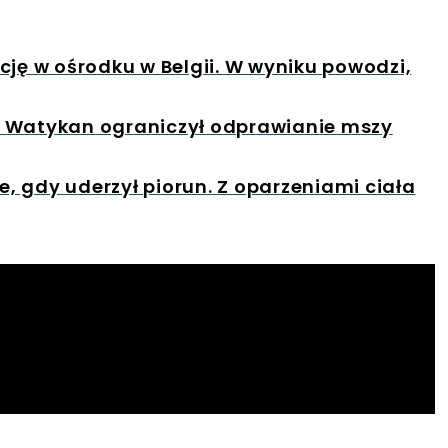
cję w ośrodku w Belgii. W wyniku powodzi,
. Watykan ograniczył odprawianie mszy
ie, gdy uderzył piorun. Z oparzeniami ciała