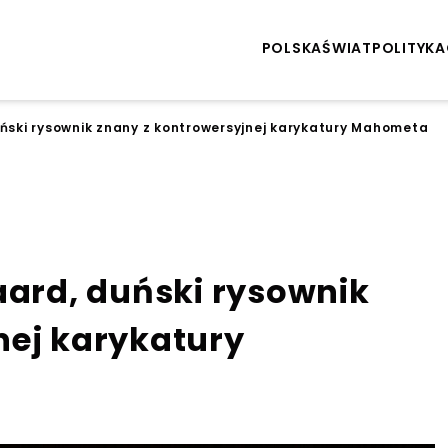
POLSKA
ŚWIAT
POLITYKA
uński rysownik znany z kontrowersyjnej karykatury Mahometa
aard, duński rysownik
nej karykatury