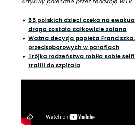
Artykuły polecane przez redakcję WTV:
65 polskich dzieci czeka na ewakua
droga została całkowicie zalana
Ważna decyzja papieża Franciszka
przedsoborowych w parafiach
Trójka rodzeństwa robiła sobie self
trafili do szpitala