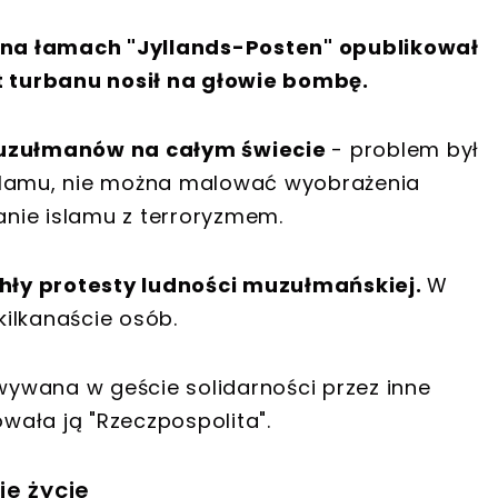
na łamach "Jyllands-Posten" opublikował
 turbanu nosił na głowie bombę.
 muzułmanów na całym świecie
- problem był
slamu, nie można malować wyobrażenia
nie islamu z terroryzmem.
hły protesty ludności muzułmańskiej.
W
ilkanaście osób.
ywana w geście solidarności przez inne
owała ją "Rzeczpospolita".
je życie