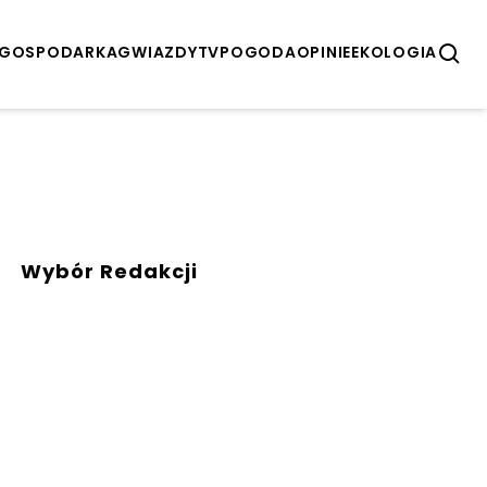
GOSPODARKA
GWIAZDY
TV
POGODA
OPINIE
EKOLOGIA
Wybór Redakcji