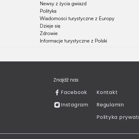
Newsy z życia gwiazd
Polityka
Wiadomości turystyczne z Europy
Dzieje się
Zdrowie
Informacje turystyczne z Polski
Natura i Hobby
Psy
Koty
Znajdź nas
Rośliny
Technologia
Facebook
Kontakt
Znaki zodiaku
Instagram
Regulamin
Piłka nożna
Reprezentacja Polski
Polityka prywat