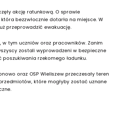
częły akcję ratunkową. O sprawie
 która bezzwłocznie dotarła na miejsce. W
uż przeprowadzić ewakuację.
b, w tym uczniów oraz pracowników. Zanim
 wszyscy zostali wyprowadzeni w bezpieczne
ąć poszukiwania rzekomego ładunku.
gionowo oraz OSP Wieliszew przeczesały teren
o przedmiotów, które mogłyby zostać uznane
czne.