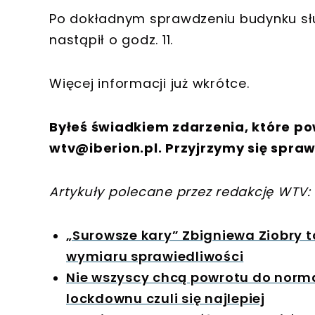
Po dokładnym sprawdzeniu budynku służb
nastąpił o godz. 11.
Więcej informacji już wkrótce.
Byłeś świadkiem zdarzenia, które po
wtv@iberion.pl
. Przyjrzymy się spraw
Artykuły polecane przez redakcję WTV:
„Surowsze kary” Zbigniewa Ziobry t
wymiaru sprawiedliwości
Nie wszyscy chcą powrotu do norma
lockdownu czuli się najlepiej