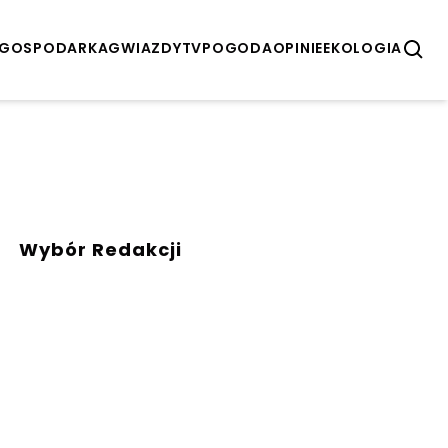
GOSPODARKA
GWIAZDY
TV
POGODA
OPINIE
EKOLOGIA
Wybór Redakcji