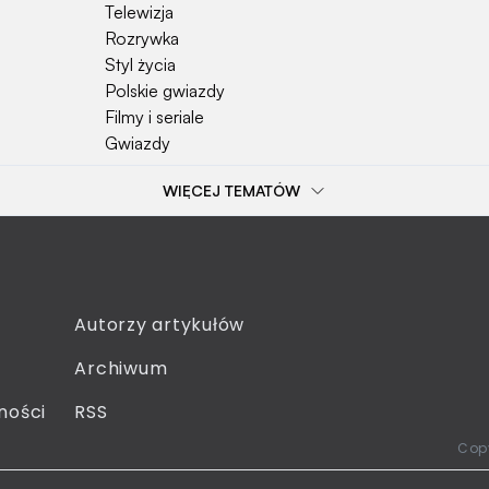
Telewizja
Rozrywka
Styl życia
Polskie gwiazdy
Filmy i seriale
Gwiazdy
WIĘCEJ TEMATÓW
Popularne tematy
Przepisy
Szkoła
Wieś
Emerytura
Autorzy artykułów
Smakosze
Archiwum
Dziecko
Sejm
ności
RSS
Moda
Copy