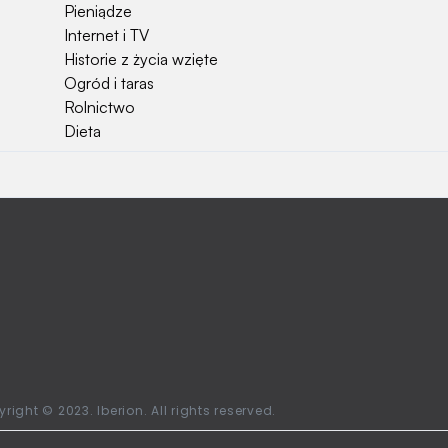
Pieniądze
Internet i TV
Historie z życia wzięte
Ogród i taras
Rolnictwo
Dieta
Najchętniej czytane
Jakiej używać ziemi do kwiatków?
Czy rolnicy mogą otrzymać emerytury
stażowe?
Jak o siebie zadbać? Sezon wiosenno letni za
pasem
Jak zadbać o zdrowie przedszkolaka?
Jak zwrócić bilet PKP?
Ile waży kombajn?
Najchętniej oglądane stacje telewizyjne w
right © 2023. Iberion. All rights reserved.
Polsce