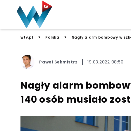
>
>
wtv.pl
Polska
Nagły alarm bombowy w szk
Paweł Sekmistrz
19.03.2022 08:50
Nagły alarm bombowy
140 osób musiało zo