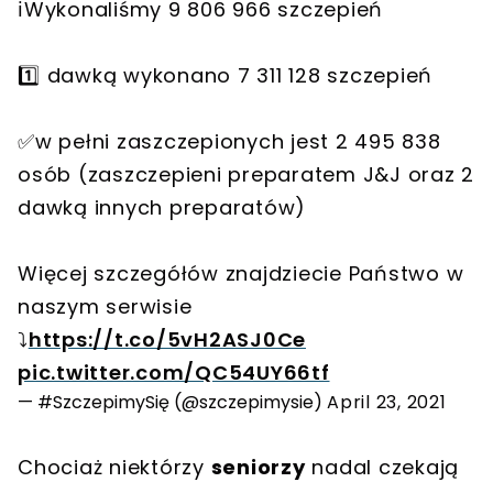
ℹ️Wykonaliśmy 9 806 966 szczepień
1️⃣ dawką wykonano 7 311 128 szczepień
✅w pełni zaszczepionych jest 2 495 838
osób (zaszczepieni preparatem J&J oraz 2
dawką innych preparatów)
Więcej szczegółów znajdziecie Państwo w
naszym serwisie
⤵️
https://t.co/5vH2ASJ0Ce
pic.twitter.com/QC54UY66tf
— #SzczepimySię (@szczepimysie)
April 23, 2021
Chociaż niektórzy
seniorzy
nadal czekają