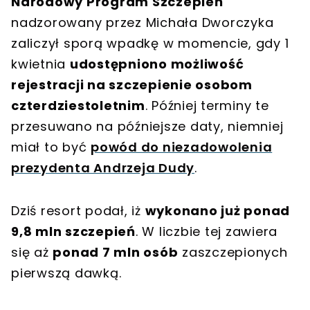
Narodowy Program Szczepień
nadzorowany przez Michała Dworczyka
zaliczył sporą wpadkę w momencie, gdy 1
kwietnia
udostępniono możliwość
rejestracji na szczepienie osobom
czterdziestoletnim
. Później terminy te
przesuwano na późniejsze daty, niemniej
miał to być
powód do niezadowolenia
prezydenta Andrzeja Dudy
.
Dziś resort podał, iż
wykonano już ponad
9,8 mln szczepień
. W liczbie tej zawiera
się aż
ponad 7 mln osób
zaszczepionych
pierwszą dawką.