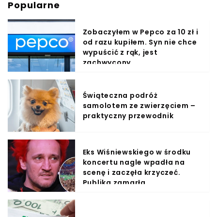
Popularne
Zobaczyłem w Pepco za 10 zł i
od razu kupiłem. Syn nie chce
wypuścić z rąk, jest
zachwycony
Świąteczna podróż
samolotem ze zwierzęciem –
praktyczny przewodnik
Eks Wiśniewskiego w środku
koncertu nagle wpadła na
scenę i zaczęła krzyczeć.
Publika zamarła