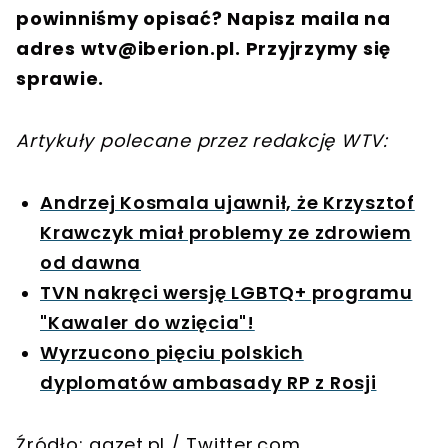
powinniśmy opisać? Napisz maila na
adres
wtv@iberion.pl
. Przyjrzymy się
sprawie.
Artykuły polecane przez redakcję WTV:
Andrzej Kosmala ujawnił, że Krzysztof
Krawczyk miał problemy ze zdrowiem
od dawna
TVN nakręci wersję LGBTQ+ programu
"Kawaler do wzięcia"!
Wyrzucono pięciu polskich
dyplomatów ambasady RP z Rosji
Źródło: gazet.pl / Twitter.com