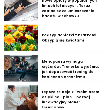
Nowe opłaty w popularnych
liniach lotniczych. Teraz
zapłacisz za umieszczenie
bagażu w schowku
Podsyp doniczki z bratkami.
Obsypią się kwiatami
Menopauza wymaga
ciężarów. Trenerka wyjaśnia,
jak dopasować trening do
kobiecego organizmu
Lepsza relacja z Twoim psem
dzięki hau.plan – poznaj
innowacyjny planer
treningowy