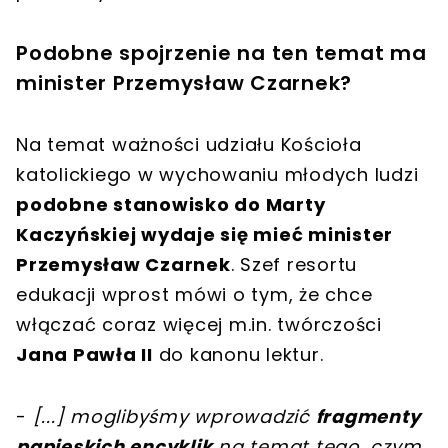
Podobne spojrzenie na ten temat ma
minister Przemysław Czarnek?
Na temat ważności udziału Kościoła
katolickiego w wychowaniu młodych ludzi
podobne stanowisko do Marty
Kaczyńskiej wydaje się mieć minister
Przemysław Czarnek
. Szef resortu
edukacji wprost mówi o tym, że chce
włączać coraz więcej m.in. twórczości
Jana Pawła II
do kanonu lektur.
-
[
...
]
moglibyśmy wprowadzić
fragmenty
papieskich encyklik
na temat tego, czym