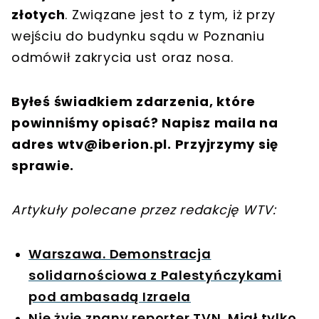
złotych
. Związane jest to z tym, iż przy
wejściu do budynku sądu w Poznaniu
odmówił zakrycia ust oraz nosa.
Byłeś świadkiem zdarzenia, które
powinniśmy opisać? Napisz maila na
adres
wtv@iberion.pl
. Przyjrzymy się
sprawie.
Artykuły polecane przez redakcję WTV:
Warszawa. Demonstracja
solidarnościowa z Palestyńczykami
pod ambasadą Izraela
Nie żyje znany reporter TVN. Miał tylko