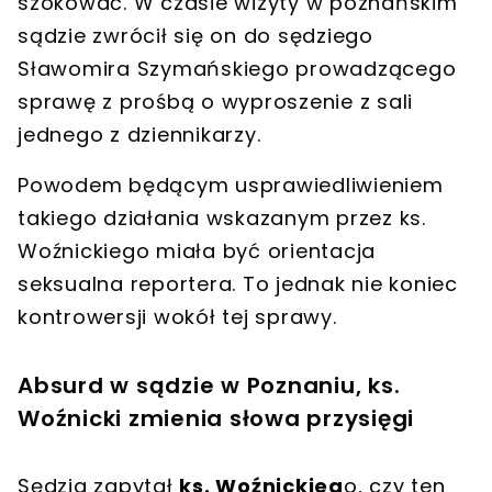
szokować. W czasie wizyty
w poznańskim
sądzie
zwrócił się on do sędziego
Sławomira Szymańskiego prowadzącego
sprawę z
prośbą o wyproszenie z sali
jednego z dziennikarzy
.
Powodem będącym usprawiedliwieniem
takiego działania wskazanym przez
ks.
Woźnickiego
miała być
orientacja
seksualna reportera
. To jednak nie koniec
kontrowersji wokół tej sprawy.
Absurd w sądzie w Poznaniu, ks.
Woźnicki zmienia słowa przysięgi
Sędzia zapytał
ks. Woźnickieg
o, czy ten