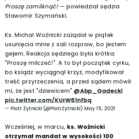
Proszę zamilknąć!
— powiedział sędzia
Sławomir Szymański.
Ks. Michał Woźnicki zażądał w piątek
usunięcia mnie z sali rozpraw, bo jestem
gejem. Reakcja sędziego była krótka:
"Proszę milczeć!". A to był początek cyrku,
bo ksiądz wyciągnął krzyż, modyfikował
treść przyrzeczenia, a przed sądem mówił
mi, że jest "dziewicem"
@Abp_Gadecki
pic.twitter.com/KUrW61nfbq
— Piotr Żytnicki (@PiotrZytnicki)
May 15, 2021
Wcześniej, w marcu,
ks. Woźnicki
otrzymał mandat w wysokości 100