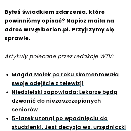
Byłeś świadkiem zdarzenia, które
powinniśmy opisać? Napisz maila na
adres
wtv@iberion.pl
. Przyjrzymy się
sprawie.
Artykuły polecane przez redakcję WTV:
Magda Mołek po roku skomentowała
swoje odejście z telewizji
Niedzielski zapowiada: Lekarze będą
dzwonić do niezaszczepionych
seniorów
5-latek utonął po wpadnięciu do
studzienki. Jest decyzja ws. urzędniczki