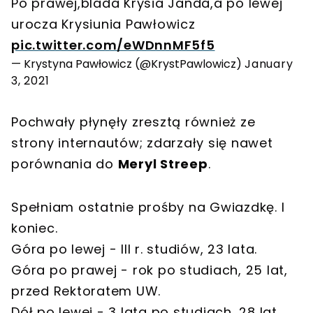
Po prawej,blada Krysia Janda,a po lewej
urocza Krysiunia Pawłowicz
pic.twitter.com/eWDnnMF5f5
— Krystyna Pawłowicz (@KrystPawlowicz)
January
3, 2021
Pochwały płynęły zresztą również ze
strony internautów; zdarzały się nawet
porównania do
Meryl Streep
.
Spełniam ostatnie prośby na Gwiazdkę. I
koniec.
Góra po lewej - III r. studiów, 23 lata.
Góra po prawej - rok po studiach, 25 lat,
przed Rektoratem UW.
Dół po lewej - 3 lata po studiach, 28 lat.