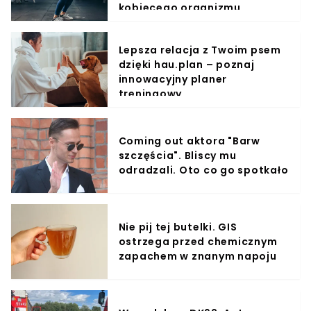
kobiecego organizmu
Lepsza relacja z Twoim psem
dzięki hau.plan – poznaj
innowacyjny planer
treningowy
Coming out aktora "Barw
szczęścia". Bliscy mu
odradzali. Oto co go spotkało
Nie pij tej butelki. GIS
ostrzega przed chemicznym
zapachem w znanym napoju