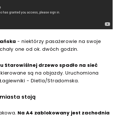
piańska
- niektórzy pasażerowie na swoje
echały one od ok. dwóch godzin.
ku Starowiślnej drzewo spadło na sieć
5 kierowane są na objazdy. Uruchomiona
 Łagiewniki - Dietla/Stradomska.
 miasta stoją
rakowa.
Na A4 zablokowany jest zachodnia