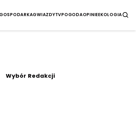
GOSPODARKA
GWIAZDY
TV
POGODA
OPINIE
EKOLOGIA
Wybór Redakcji