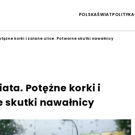
POLSKA
ŚWIAT
POLITYKA
tężne korki i zalane ulice. Potworne skutki nawałnicy
ata. Potężne korki i
e skutki nawałnicy