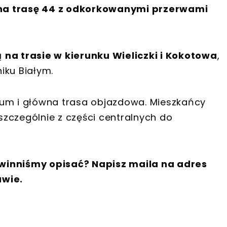
na trasę 44 z odkorkowanymi przerwami
ą
na trasie w kierunku Wieliczki i Kokotowa
,
iku Białym.
rum i główna trasa objazdowa. Mieszkańcy
zczególnie z części centralnych do
winniśmy opisać? Napisz maila na adres
awie.