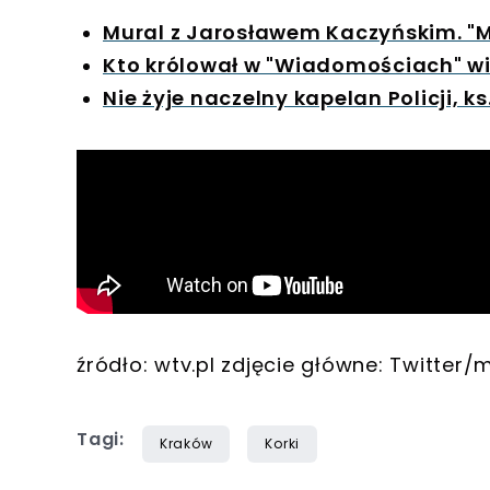
Mural z Jarosławem Kaczyńskim. "Mi
Kto królował w "Wiadomościach" w
Nie żyje naczelny kapelan Policji, ks
źródło: wtv.pl zdjęcie główne: Twitte
Tagi:
Kraków
Korki