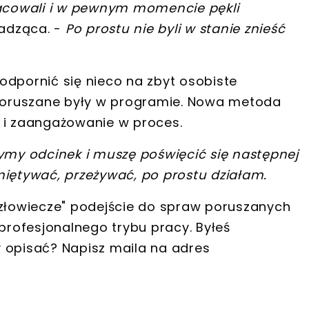
racowali i w pewnym momencie pękli
adząca. -
Po prostu nie byli w stanie znieść
dpornić się nieco na zbyt osobiste
 poruszane były w programie. Nowa metoda
 i zaangażowanie w proces.
zymy odcinek i muszę poświęcić się następnej
iętywać, przeżywać, po prostu działam.
człowiecze" podejście do spraw poruszanych
rofesjonalnego trybu pracy.
Byłeś
 opisać? Napisz maila na adres