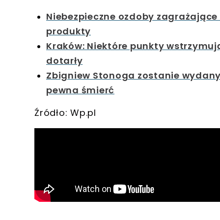
Niebezpieczne ozdoby zagrażające
produkty
Kraków: Niektóre punkty wstrzymuj
dotarły
Zbigniew Stonoga zostanie wydany
pewna śmierć
Źródło: Wp.pl