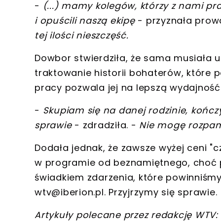
-
(...) mamy kolegów, którzy z nami p
i opuścili naszą ekipę
- przyznała prow
tej ilości nieszczęść.
Dowbor stwierdziła, że
sama musiała uo
traktowanie historii bohaterów
, które
pracy pozwala jej na lepszą wydajność
-
Skupiam się na danej rodzinie, końc
sprawie
- zdradziła. -
Nie mogę rozpam
Dodała jednak, że zawsze
wyżej ceni "
w programie
od beznamiętnego, choć p
świadkiem zdarzenia, które powinniśmy
wtv@iberion.pl
. Przyjrzymy się sprawie.
Artykuły polecane przez redakcję WTV: