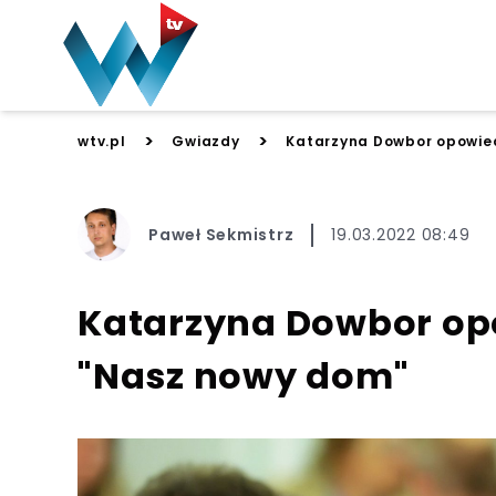
>
>
wtv.pl
Gwiazdy
Katarzyna Dowbor opowied
Paweł Sekmistrz
19.03.2022 08:49
Katarzyna Dowbor opo
"Nasz nowy dom"