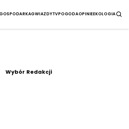
GOSPODARKA
GWIAZDY
TV
POGODA
OPINIE
EKOLOGIA
Wybór Redakcji