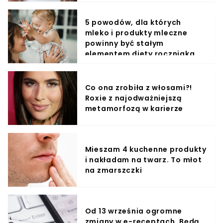
5 powodów, dla których
mleko i produkty mleczne
powinny być stałym
elementem diety roczniaka
Co ona zrobiła z włosami?!
Roxie z najodważniejszą
metamorfozą w karierze
Mieszam 4 kuchenne produkty
i nakładam na twarz. To młot
na zmarszczki
Od 13 września ogromne
zmiany w e-receptach. Będą