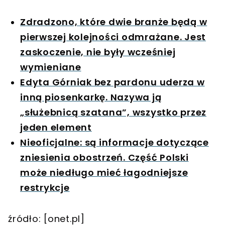
Zdradzono, które dwie branże będą w
pierwszej kolejności odmrażane. Jest
zaskoczenie, nie były wcześniej
wymieniane
Edyta Górniak bez pardonu uderza w
inną piosenkarkę. Nazywa ją
„służebnicą szatana”, wszystko przez
jeden element
Nieoficjalne: są informacje dotyczące
zniesienia obostrzeń. Część Polski
może niedługo mieć łagodniejsze
restrykcje
źródło: [onet.pl]