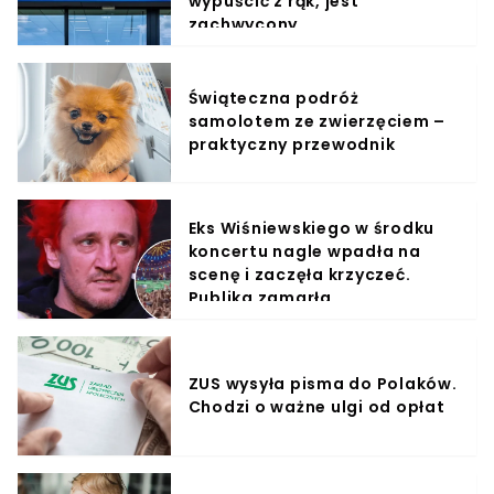
wypuścić z rąk, jest
zachwycony
Świąteczna podróż
samolotem ze zwierzęciem –
praktyczny przewodnik
Eks Wiśniewskiego w środku
koncertu nagle wpadła na
scenę i zaczęła krzyczeć.
Publika zamarła
ZUS wysyła pisma do Polaków.
Chodzi o ważne ulgi od opłat