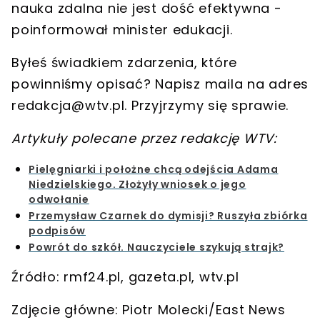
nauka zdalna nie jest dość efektywna
-
poinformował minister edukacji.
Byłeś świadkiem zdarzenia, które
powinniśmy opisać? Napisz maila na adres
redakcja@wtv.pl
. Przyjrzymy się sprawie.
Artykuły polecane przez redakcję WTV:
Pielęgniarki i położne chcą odejścia Adama
Niedzielskiego. Złożyły wniosek o jego
odwołanie
Przemysław Czarnek do dymisji? Ruszyła zbiórka
podpisów
Powrót do szkół. Nauczyciele szykują strajk?
Źródło: rmf24.pl, gazeta.pl, wtv.pl
Zdjęcie główne: Piotr Molecki/East News